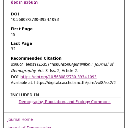
Authors
อัจฉรา นวจินดา
DOI
10.56808/2730-3934.1093
First Page
19
Last Page
32
Recommended Citation
นวจินดา, อัจฉรา (2535) "ครอบครัวกับคุณภาพชีวิต,"
Journal of
Demography
: Vol. 8: Iss. 2, Article 2.
DOI:
https://doi.org/10.56808/2730-3934.1093
Available at: https://digital.car.chula.ac.th/jdm/vol8/iss2/2
INCLUDED IN
Demography, Population, and Ecology Commons
Journal Home
Journal of Demography