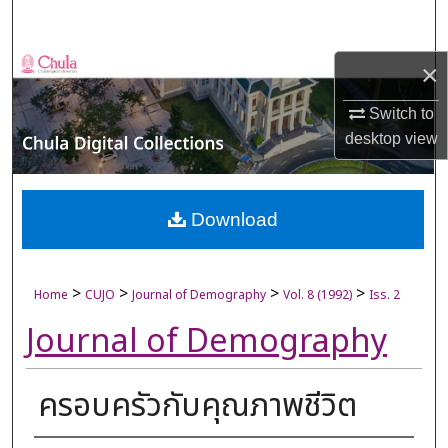
Search
Browse Collections
×
Switch to
My Account
desktop
view
About
Digital Commons Network™
Download
>
>
>
>
Home
CUJO
Journal of Demography
Vol. 8 (1992)
Iss. 2
Journal of Demography
ครอบครัวกับคุณภาพชีวิต