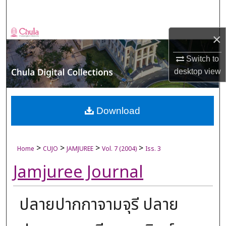
Search
Browse Collections
×
My Account
Switch to
desktop
view
About
Digital Commons Network™
Download
>
>
>
>
Home
CUJO
JAMJUREE
Vol. 7 (2004)
Iss. 3
Jamjuree Journal
ปลายปากกาจามจุรี ปลาย