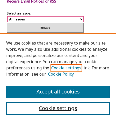
Receive Email Notices or RSS
Select an issue:
Search
We use cookies that are necessary to make our site
work. We may also use additional cookies to analyze,
Enter search terms:
improve, and personalize our content and your
digital experience. You can manage your cookie
preferences using the
Cookie settings
link. For more
information, see our
Cookie Policy
Select context to search:
Accept all cookies
Advanced Search
Cookie settings