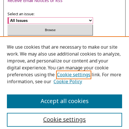
Receive Email Notices or RSS
Select an issue:
Search
We use cookies that are necessary to make our site
work. We may also use additional cookies to analyze,
Enter search terms:
improve, and personalize our content and your
digital experience. You can manage your cookie
preferences using the
Cookie settings
link. For more
information, see our
Cookie Policy
Select context to search:
Accept all cookies
Advanced Search
Cookie settings