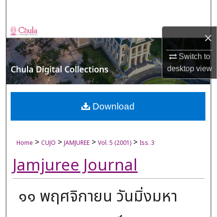
Search
Browse Collections
×
My Account
Switch to
desktop
view
About
Digital Commons Network™
Download
>
>
>
>
Home
CUJO
JAMJUREE
Vol. 5 (2001)
Iss. 3
Jamjuree Journal
๑๑ พฤศจิกายน วันมิ่งมหา