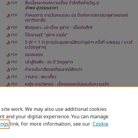
สืบเนื่องจากบทความเรื่อง รำลึกถึงคำขวัญ ๕
PDF
อำพล สุวรรณธาดา
กำหนดการ งานวันครบรอบ ๘๔ ปีแห่งการสถาปนาจุฬาลงกรณ์
PDF
มหาวิทยาลัย
ฟังคุณอา...เล่าเรื่อง จุฬาฯ - เมื่อเกิดศึก!!
PDF
โน้ตจามจุรี "จุฬาฯ รวมใจ"
PDF
5 W + 1 H (การประชุมสภานิสิตเก่าจุฬาฯ ครั้งที่ ๑/๒๕๔๔ / ชาวซี
PDF
มะโด่งจุฬาฯ)
ขอขอบคุณ
PDF
เล่าสู่กันฟัง : ๓๖ ปี วิทยุจุฬาฯ
PDF
คำขานรับ/เสียงสะท้อนจากนิสิตเก่า
PDF
วารสาร : พระเกี้ยว
PDF
หญิง-ชายวัยทอง : เรื่องของคนไม่ยอมรับความจริง
PDF
นิกร ดุสิตสิน
จามจุรี ที่ผลัดใบ...หล่นไม่ไกลจากโคนต้น
PDF
ทักทายท้ายเล่ม
PDF
 site work. We may also use additional cookies
nt and your digital experience. You can manage
ings
link. For more information, see our
Cookie
Home
|
About
|
FAQ
|
My Account
|
Access