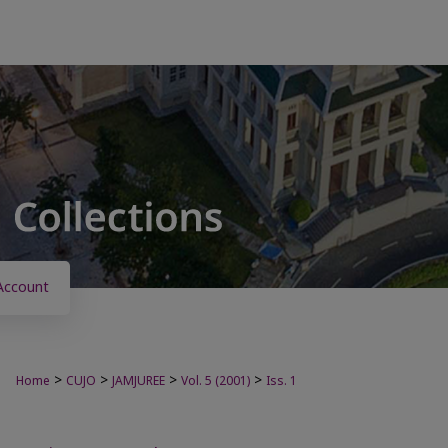
Account
>
>
>
>
Home
CUJO
JAMJUREE
Vol. 5 (2001)
Iss. 1