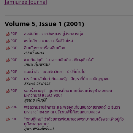
Jamjuree Journal
Volume 5, Issue 1 (2001)
ลงบันทึก : จากวังหลวง สู่วังกลางทุ่ง
PDF
ชงโคสีขาว บานราวเริ่มชีวิตใหม่
PDF
สืบเนื่องจากเรื่องสืบเนื่อง
PDF
สวัสดิ์ จงกล
ช่วยกันสดุดี : "อาจารย์บัณฑิต สถิตจุฬาฯใจ"
PDF
เกษม คุ้มพรสิน
แนะนำตัว : คณะจิตวิทยา : ๔ ปีที่ผ่านไป
PDF
มหาวิทยาลัยในกำกับของรัฐ : ปัญหาที่ท้าทายปัญญาชน
PDF
ธีระพร วีระถาวร
รอบรั้วจามจุรี : ศูนย์การศึกษาต่อเนื่องแต่งจุฬาลงกรณ์
PDF
มหาวิทยาลัย ISO 9001
สุรเดช พันธุ์ลี
พิธีถวายราชสักการะและพิธีจุดเทียนชัยถวายราชดุดี"๕ ธันวา
PDF
มหาราช" ๒๕๔๓ ณ บริเวณพิธีท้องสหนามหลวง
"ทฤษฏีใหม่" ว่าด้วยการพัฒนาของพระบาทสมเด็จพระเจ้าอยู่หัว
PDF
ภูมิพลอดุลยเดช
สุพร พิริยะไพโรจน์