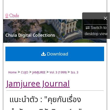
Search
Browse Collections
×
Switch to
My Account
desktop
view
About
Digital Commons Network™
Download
>
>
>
>
Home
CUJO
JAMJUREE
Vol. 3 (1999)
Iss. 3
Jamjuree Journal
แนะนำตัว : "คุยกันเรื่อง