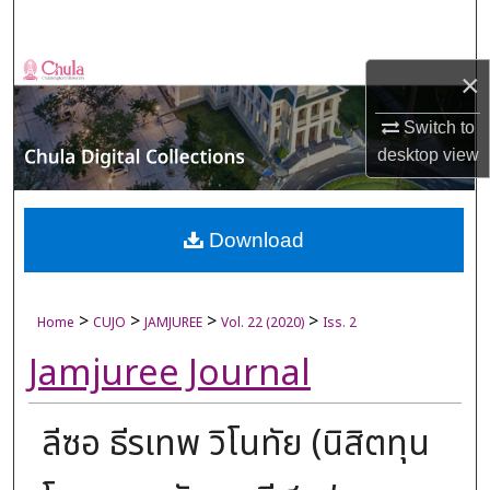
Search
Browse Collections
×
My Account
Switch to
desktop
view
About
Digital Commons Network™
Download
>
>
>
>
Home
CUJO
JAMJUREE
Vol. 22 (2020)
Iss. 2
Jamjuree Journal
ลีซอ ธีรเทพ วิโนทัย (นิสิตทุน