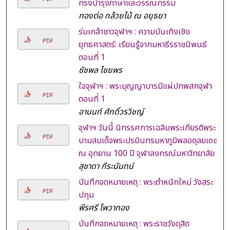
ทรงบำรุงภาษาและวรรณกรรม
ทองต่อ กล้วยไม้ ณ อยุธยา
ร่มเกล้าชาวจุฬาฯ : ความบันเทิงเชิง
PDF
ยุทธศาสตร์: เรียนรู้จากมหาธีรราชนิพนธ์
ตอนที่ 1
ชัชพล ไชยพร
ใจจุฬาฯ : พระบุญญาบารมีแผ่ปกพสกจุฬา
PDF
ตอนที่ 1
อานนท์ ศักดิ์วรวิชญ์
จุฬาฯ วันนี้ นิทรรศการเฉลิมพระเกียรติพระ
PDF
บามสมเด็จพระปรมินทรมหาภูมิพลอดุลยเดช
ณ อุทยาน 100 ปี จุฬาลงกรณ์มหาวิทยาลัย
สุชาดา กีระนันทน์
บันทึกจดหมายเหตุ : พระตำหนักใหม่ วังสระ
PDF
ปทุม
พีรศรี โพวาทอง
บันทึกจดหมายเหตุ : พระราชวังดุสิต