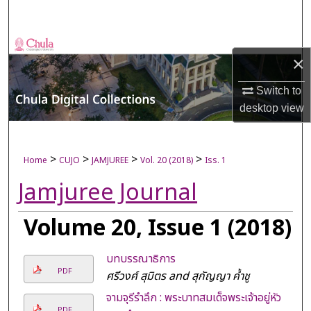
Search
Browse Collections
×
My Account
Switch to
desktop
view
About
Digital Commons Network™
>
>
>
>
Home
CUJO
JAMJUREE
Vol. 20 (2018)
Iss. 1
Jamjuree Journal
Volume 20, Issue 1 (2018)
บทบรรณาธิการ
PDF
ศรีวงศ์ สุมิตร and สุกัญญา ค้ำชู
จามจุรีรำลึก : พระบาทสมเด็จพระเจ้าอยู่หัว
PDF