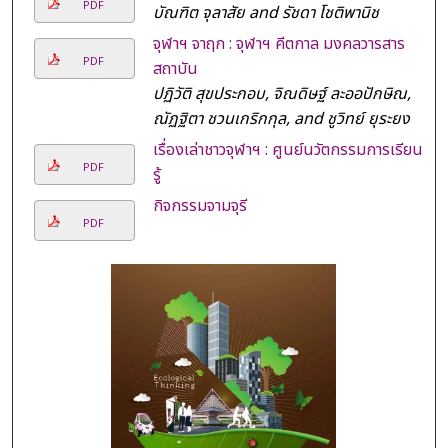
PDF
บัณฑิต จุลาสัย and รัชดา โชติพานิช
จุฬาฯ จาฤก : จุฬาฯ คีตกาล มงคลวารสาร
PDF
สถาบัน
ปฏิวัติ สุขประกอบ, จิณดิษฐ์ ละออปักษิณ,
ณัฏฐิตา ชวนเกริกกุล, and ชูวิทย์ ยุระยง
เรื่องเล่าชาวจุฬาฯ : ศูนย์นวัตกรรมการเรียน
PDF
รู้
กิจกรรมจามจุรี
PDF