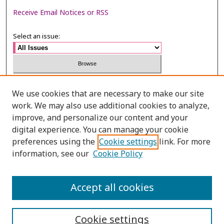
Receive Email Notices or RSS
Select an issue:
Search
We use cookies that are necessary to make our site
work. We may also use additional cookies to analyze,
Enter search terms:
improve, and personalize our content and your
digital experience. You can manage your cookie
preferences using the
Cookie settings
link. For more
information, see our
Cookie Policy
Select context to search:
Accept all cookies
Advanced Search
Cookie settings