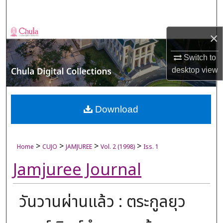
Search
Browse Collections
×
Switch to
My Account
desktop
view
About
Digital Commons Network™
Download
>
>
>
>
Home
CUJO
JAMJUREE
Vol. 2 (1998)
Iss. 1
Jamjuree Journal
วันวานผ่านแล้ว : ตระกูลยุว