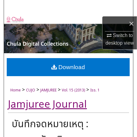
Search
Browse Collections
×
Switch to
My Account
desktop
view
About
Digital Commons Network™
Download
>
>
>
>
Home
CUJO
JAMJUREE
Vol. 15 (2013)
Iss. 1
Jamjuree Journal
บันทึกจดหมายเหตุ :