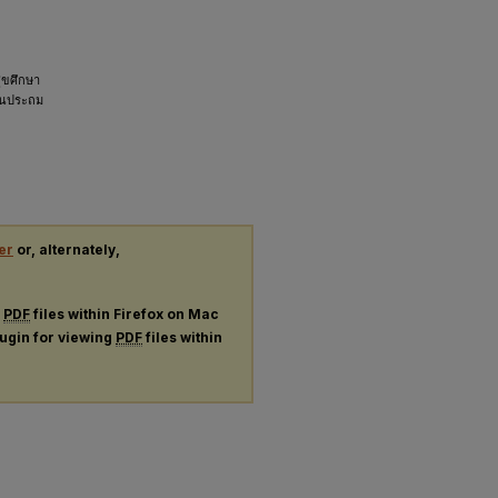
สุขศึกษา
ียนประถม
er
or, alternately,
g
PDF
files within Firefox on Mac
lugin for viewing
PDF
files within