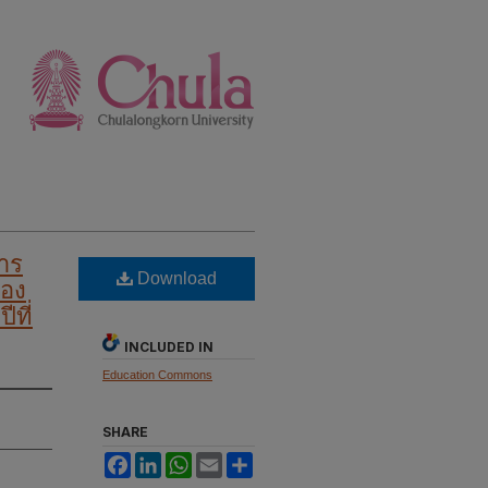
การ
Download
เอง
ที่
INCLUDED IN
Education Commons
SHARE
Facebook
LinkedIn
WhatsApp
Email
Share