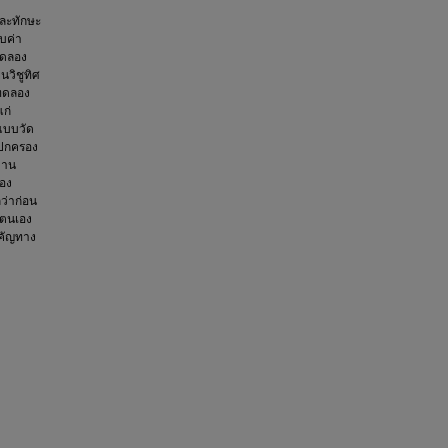
และทักษะ
บค่า
ทดลอง
นวิชูทิศ
มทดลอง
แก่
แบบวัด
้ปกครอง
ฐาน
ของ
ว่าก่อน
ลตนเอง
ำคัญทาง