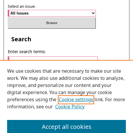
Select an issue:
Search
Enter search terms:
We use cookies that are necessary to make our site
work. We may also use additional cookies to analyze,
Select context to search:
improve, and personalize our content and your
digital experience. You can manage your cookie
preferences using the
Cookie settings
link. For more
Advanced Search
information, see our
Cookie Policy
ONLINE ISSN: 2985-1386
Accept all cookies
PRINT ISSN: 2985-1297