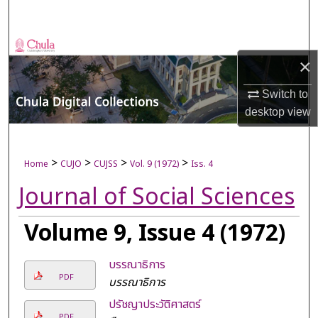
Search
Browse Collections
×
My Account
Switch to
desktop
view
About
Digital Commons Network™
>
>
>
>
Home
CUJO
CUJSS
Vol. 9 (1972)
Iss. 4
Journal of Social Sciences
Volume 9, Issue 4 (1972)
บรรณาธิการ
PDF
บรรณาธิการ
ปรัชญาประวัติศาสตร์
PDF