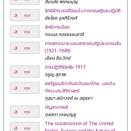
สืบแสง พรหมบุญ
ลัทธิจักรวรรดิ์นิยมในทางทฤษฎีและปฏิบัติ
PDF
ชัยโชค จุลศิริวงศ์
ลัทธิการเมือง
PDF
กระมล ทองธรรมชาติ
การสถาปนาระบอบสาธารณรัฐประชาชนจีน
PDF
(1921-1949)
เขียน ธีระวิทย์
การปฏิวัติรัสเซีย 1917
PDF
จรูญ สุภาพ
สหรัฐอเมริกากับตะวันออกไกล : มองใน
PDF
ทัศนะประวัติศาสตร์
กุสุมา สนิทวงศ์ ณ อยุธยา
ปัญหาเกาหลี
PDF
กุลลดา เกษบุญชู
The isolationism of The United
PDF
States, Europe and the future of