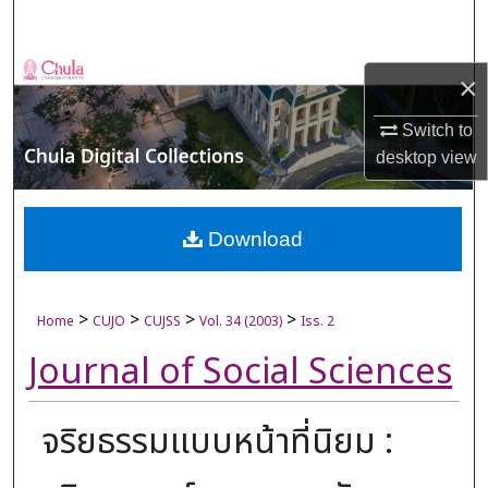
Search
Browse Collections
×
My Account
Switch to
desktop
view
About
Digital Commons Network™
Download
>
>
>
>
Home
CUJO
CUJSS
Vol. 34 (2003)
Iss. 2
Journal of Social Sciences
จริยธรรมแบบหน้าที่นิยม :