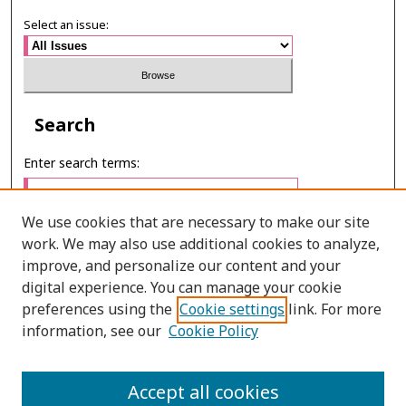
Select an issue:
Search
Enter search terms:
We use cookies that are necessary to make our site
work. We may also use additional cookies to analyze,
Select context to search:
improve, and personalize our content and your
digital experience. You can manage your cookie
preferences using the
Cookie settings
link. For more
Advanced Search
information, see our
Cookie Policy
ONLINE ISSN: 2985-1386
Accept all cookies
PRINT ISSN: 2985-1297