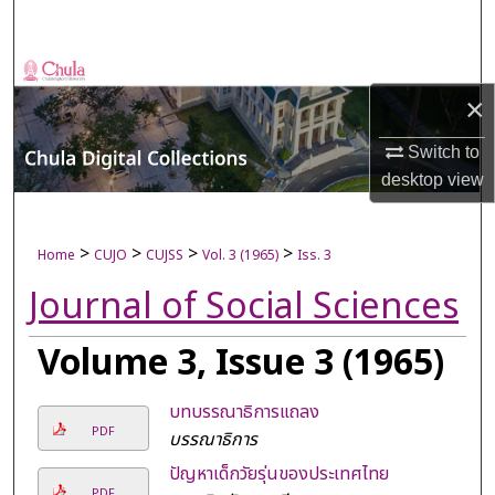
Search
Browse Collections
×
My Account
Switch to
desktop
view
About
Digital Commons Network™
>
>
>
>
Home
CUJO
CUJSS
Vol. 3 (1965)
Iss. 3
Journal of Social Sciences
Volume 3, Issue 3 (1965)
บทบรรณาธิการแถลง
PDF
บรรณาธิการ
ปัญหาเด็กวัยรุ่นของประเทศไทย
PDF