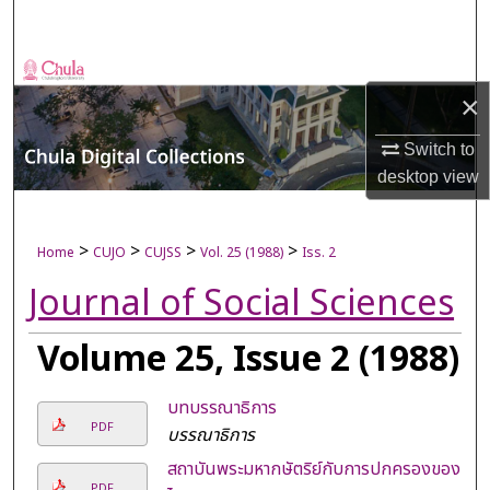
Search
Browse Collections
×
My Account
Switch to
desktop
view
About
Digital Commons Network™
>
>
>
>
Home
CUJO
CUJSS
Vol. 25 (1988)
Iss. 2
Journal of Social Sciences
Volume 25, Issue 2 (1988)
บทบรรณาธิการ
PDF
บรรณาธิการ
สถาบันพระมหากษัตริย์กับการปกครองของ
PDF