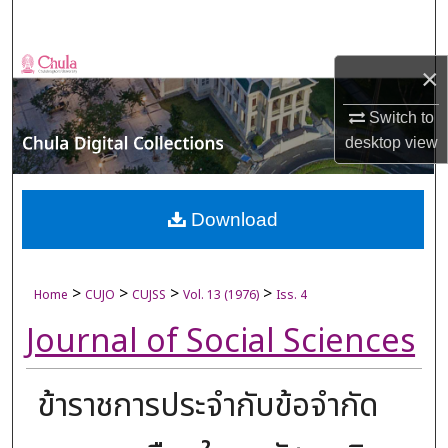
Search
Browse Collections
×
My Account
Switch to
desktop
view
About
Digital Commons Network™
Download
>
>
>
>
Home
CUJO
CUJSS
Vol. 13 (1976)
Iss. 4
Journal of Social Sciences
ข้าราชการประจำกับข้อจำกัด