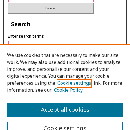
Search
Enter search terms:
We use cookies that are necessary to make our site
work. We may also use additional cookies to analyze,
Select context to search:
improve, and personalize our content and your
digital experience. You can manage your cookie
preferences using the
Cookie settings
link. For more
Advanced Search
information, see our
Cookie Policy
ONLINE ISSN: 2985-1386
Accept all cookies
PRINT ISSN: 2985-1297
Cookie settings