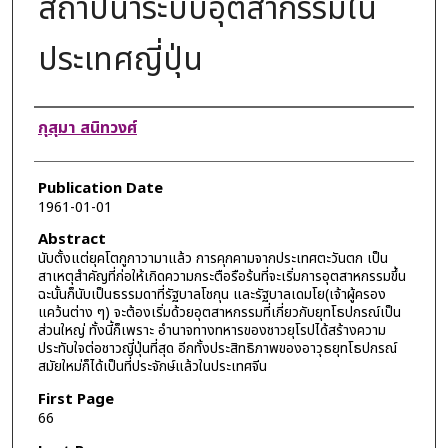
สถาปนาระบบอุตสากรรมใน
ประเทศญี่ปุ่น
Authors
กุสุมา สนิทวงศ์
Publication Date
1961-01-01
Abstract
นับตั้งแต่ยุคโตกูกาวามาแล้ว การคุกคามจากประเทศตะวันตก เป็น
สาเหตุสำคัญที่ก่อให้เกิดความกระตือรือร้นที่จะเริ่มการอุตสาหกรรมขึ้น
ฉะนั้นก็นับเป็นธรรมดาที่รัฐบาลโชกุน และรัฐบาลเดมโย(เจ้าผู้ครอง
แคว้นต่าง ๆ) จะต้องเริ่มด้วยอุตสาหกรรมที่เกี่ยวกับยุทโธปกรณ์เป็น
ส่วนใหญ่ ทั้งนี้ก็เพราะ อำนาจทางทหารของชาวยุโรปได้สร้างความ
ประทับใจต่อชาวญี่ปุ่นที่สุด อีกทั้งประสิทธิภาพของอาวุธยุทโธปกรณ์
สมัยใหม่ก็ได้เป็นที่ประจักษ์แล้วในประเทศจีน
First Page
66