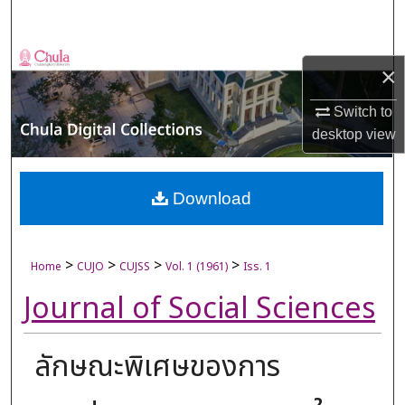
Search
Browse Collections
×
My Account
Switch to
desktop
view
About
Digital Commons Network™
Download
>
>
>
>
Home
CUJO
CUJSS
Vol. 1 (1961)
Iss. 1
Journal of Social Sciences
ลักษณะพิเศษของการ