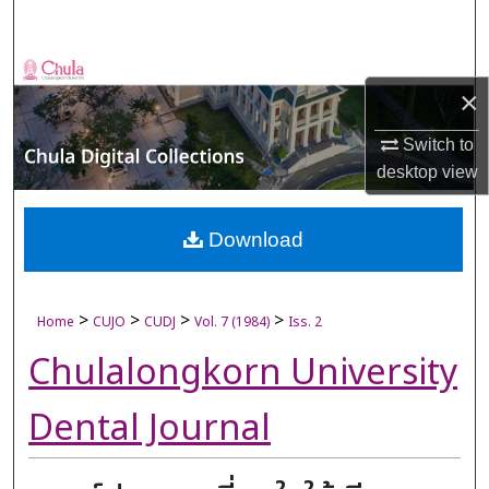
Search
Browse Collections
×
My Account
Switch to
desktop
view
About
Digital Commons Network™
Download
>
>
>
>
Home
CUJO
CUDJ
Vol. 7 (1984)
Iss. 2
Chulalongkorn University
Dental Journal