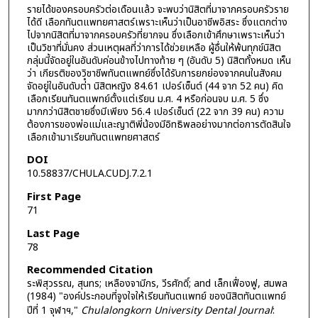
รายได้ของครอบครัวต่อเดือนแล้ว จะพบว่านิสิตที่มาจากครอบครัวราย
ได้ดี เลือกทันตแพทยศาสตร์เพราะเห็นว่าเป็นอาชีพอิสระ ซึ่งแตกต่าง
ไปจากนิสิตที่มาจากครอบครัวที่ยากจน ซึ่งเลือกเข้าศึกษาเพราะเห็นว่า
เป็นวิชาที่มั่นคง ส่วนเหตุผลที่ว่าการได้ช่วยเหลือ ผู้อื่นให้พ้นทุกข์นิสิต
กลุ่มนี้จัดอยู่ในอันดับค่อนข้างไปทางท้าย ๆ (อันดับ 5) นิสิตทั้งหมด เห็น
ว่า เกียรติของวิชาชีพทันตแพทย์ซึ่งได้รับการยกย่องจากคนในสังคม
จัดอยู่ในอันดับต่ํา นิสิตหญิง 84.61 เปอร์เซ็นต์ (44 จาก 52 คน) คิด
เลือกเรียนทันตแพทย์ตั้งแต่เรียน ม.ศ. 4 หรือก่อนจบ ม.ศ. 5 ซึ่ง
มากกว่านิสิตชายซึ่งมีเพียง 56.4 เปอร์เซ็นต์ (22 จาก 39 คน) ความ
ต้องการของพ่อแม่และญาติพี่น้องมีอิทธิพลอย่างมากต่อการตัดสินใจ
เลือกเข้ามาเรียนทันตแพทยศาสตร์
DOI
10.58837/CHULA.CUDJ.7.2.1
First Page
71
Last Page
78
Recommended Citation
ระพิสุวรรณ, สุนทร; เหลืองจามีกร, วีรศักดิ์; and เล็กเฟื่องฟู, สมพล
(1984) "องค์ประกอบที่จูงใจให้เรียนทันตแพทย์ ของนิสิตทันตแพทย์
ปีที่ 1 จุฬาฯ,"
Chulalongkorn University Dental Journal
: