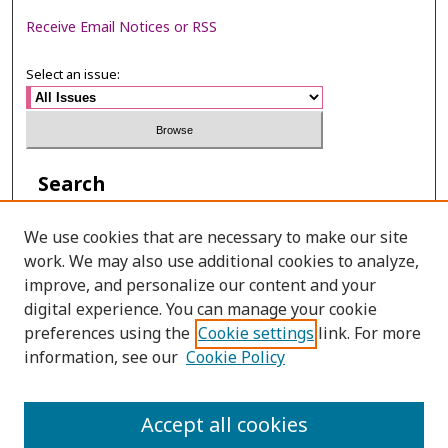
Receive Email Notices or RSS
Select an issue:
Search
Enter search terms:
We use cookies that are necessary to make our site
work. We may also use additional cookies to analyze,
improve, and personalize our content and your
digital experience. You can manage your cookie
Select context to search:
preferences using the
Cookie settings
link. For more
information, see our
Cookie Policy
Advanced Search
Accept all cookies
ISSN: 0215-2534