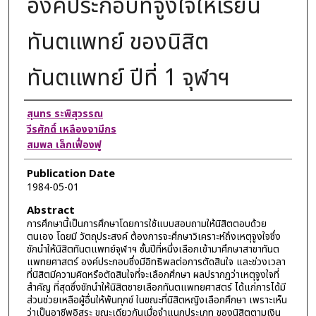
องค์ประกอบที่จูงใจให้เรียน
ทันตแพทย์ ของนิสิต
ทันตแพทย์ ปีที่ 1 จุฬาฯ
Authors
สุนทร ระพิสุวรรณ
วีรศักดิ์ เหลืองจามีกร
สมพล เล็กเฟื่องฟู
Publication Date
1984-05-01
Abstract
การศึกษานี้เป็นการศึกษาโดยการใช้แบบสอบถามให้นิสิตตอบด้วย
ตนเอง โดยมี วัตถุประสงค์ ต้องการจะศึกษาวิเคราะห์ถึงเหตุจูงใจซึ่ง
ชักนําให้นิสิตทันตแพทย์จุฬาฯ ชั้นปีที่หนึ่งเลือกเข้ามาศึกษาสาขาทันต
แพทยศาสตร์ องค์ประกอบซึ่งมีอิทธิพลต่อการตัดสินใจ และช่วงเวลา
ที่นิสิตมีความคิดหรือตัดสินใจที่จะเลือกศึกษา ผลปรากฏว่าเหตุจูงใจที่
สําคัญ ที่สุดซึ่งชักนําให้นิสิตชายเลือกทันตแพทยศาสตร์ ได้แก่การได้มี
ส่วนช่วยเหลือผู้อื่นให้พ้นทุกข์ ในขณะที่นิสิตหญิงเลือกศึกษา เพราะเห็น
ว่าเป็นอาชีพอิสระ ขณะเดียวกันเมื่อจําแนกประเภท ของนิสิตตามเงิน