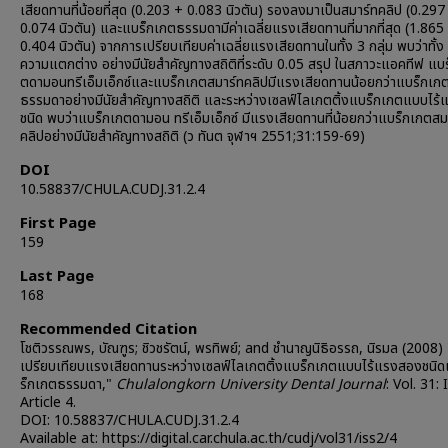
เสียดทานที่น้อยที่สุด (0.203 + 0.083 นิวตัน) รองลงมาเป็นสมาร์ทคลิป (0.297
0.074 นิวตัน) และแบร็กเกตธรรมดามีค่าเฉลี่ยแรงเสียดทานที่มากที่สุด (1.865
0.404 นิวตัน) จากการเปรียบเทียบค่าเฉลี่ยแรงเสียดทานในทั้ง 3 กลุ่ม พบว่าทั้ง 3
ความแตกต่าง อย่างมีนัยสําคัญทางสถิติที่ระดับ 0.05 สรุป ในสภาวะแอคทีฟ แบ
ตดามอนทรีเอ็มเอ็กซ์และแบร็กเกตสมาร์ทคลิปมีแรงเสียดทานน้อยกว่าแบร็กเก
ธรรมดาอย่างมีนัยสําคัญทางสถิติ และระหว่างเซลฟ์ไลเกตติ้งแบร็กเกตแบบไร้
ชนิด พบว่าแบร็กเกตดามอน ทรีเอ็มเอ็กซ์ มีแรงเสียดทานที่น้อยกว่าแบร็กเกตสม
คลิปอย่างมีนัยสําคัญทางสถิติ (ว ทันต จุฬาฯ 2551;31:159-69)
DOI
10.58837/CHULA.CUDJ.31.2.4
First Page
159
Last Page
168
Recommended Citation
โชติวรรณพร, บัณฑูร; ชิวชรัตน์, พรทิพย์; and ชํานาญนิธิอรรถ, นิรมล (2008)
เปรียบเทียบแรงเสียดทานระหว่างเซลฟ์ไลเกตติ้งแบร็กเกตแบบไร้แรงสองชนิ
ร็กเกตธรรมดา,"
Chulalongkorn University Dental Journal
: Vol. 31: 
Article 4.
DOI: 10.58837/CHULA.CUDJ.31.2.4
Available at: https://digital.car.chula.ac.th/cudj/vol31/iss2/4