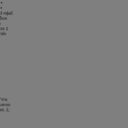
 +
 +
 กลุ่มมี
ร็กเก
ต
แรง 2
าร์ท
 "การ
ดและแบ
Iss. 2,