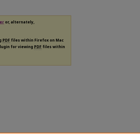
er
or, alternately,
ng
PDF
files within Firefox on Mac
plugin for viewing
PDF
files within