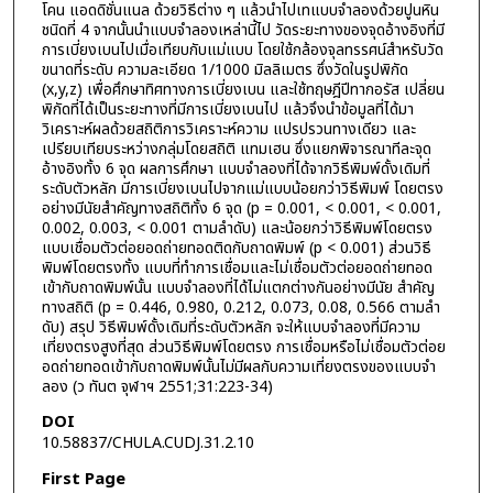
โคน แอดดิชั่นแนล ด้วยวิธีต่าง ๆ แล้วนําไปเทแบบจําลองด้วยปูนหิน
ชนิดที่ 4 จากนั้นนําแบบจําลองเหล่านี้ไป วัดระยะทางของจุดอ้างอิงที่มี
การเบี่ยงเบนไปเมื่อเทียบกับแม่แบบ โดยใช้กล้องจุลทรรศน์สําหรับวัด
ขนาดที่ระดับ ความละเอียด 1/1000 มิลลิเมตร ซึ่งวัดในรูปพิกัด
(x,y,z) เพื่อศึกษาทิศทางการเบี่ยงเบน และใช้ทฤษฎีปีทากอรัส เปลี่ยน
พิกัดที่ได้เป็นระยะทางที่มีการเบี่ยงเบนไป แล้วจึงนําข้อมูลที่ได้มา
วิเคราะห์ผลด้วยสถิติการวิเคราะห์ความ แปรปรวนทางเดียว และ
เปรียบเทียบระหว่างกลุ่มโดยสถิติ แทมเฮน ซึ่งแยกพิจารณาทีละจุด
อ้างอิงทั้ง 6 จุด ผลการศึกษา แบบจําลองที่ได้จากวิธีพิมพ์ดั้งเดิมที่
ระดับตัวหลัก มีการเบี่ยงเบนไปจากแม่แบบน้อยกว่าวิธีพิมพ์ โดยตรง
อย่างมีนัยสําคัญทางสถิติทั้ง 6 จุด (p = 0.001, < 0.001, < 0.001,
0.002, 0.003, < 0.001 ตามลําดับ) และน้อยกว่าวิธีพิมพ์โดยตรง
แบบเชื่อมตัวต่อยอดถ่ายทอดติดกับถาดพิมพ์ (p < 0.001) ส่วนวิธี
พิมพ์โดยตรงทั้ง แบบที่ทําการเชื่อมและไม่เชื่อมตัวต่อยอดถ่ายทอด
เข้ากับถาดพิมพ์นั้น แบบจําลองที่ได้ไม่แตกต่างกันอย่างมีนัย สําคัญ
ทางสถิติ (p = 0.446, 0.980, 0.212, 0.073, 0.08, 0.566 ตามลํา
ดับ) สรุป วิธีพิมพ์ดั้งเดิมที่ระดับตัวหลัก จะให้แบบจําลองที่มีความ
เที่ยงตรงสูงที่สุด ส่วนวิธีพิมพ์โดยตรง การเชื่อมหรือไม่เชื่อมตัวต่อย
อดถ่ายทอดเข้ากับถาดพิมพ์นั้นไม่มีผลกับความเที่ยงตรงของแบบจํา
ลอง (ว ทันต จุฬาฯ 2551;31:223-34)
DOI
10.58837/CHULA.CUDJ.31.2.10
First Page