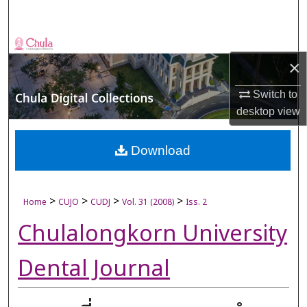
Search
Browse Collections
×
My Account
Switch to
desktop
view
About
Digital Commons Network™
Download
>
>
>
>
Home
CUJO
CUDJ
Vol. 31 (2008)
Iss. 2
Chulalongkorn University
Dental Journal