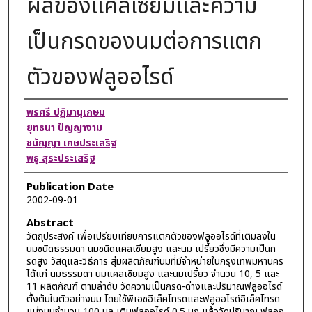
ผลของแคลเซียมและความ
เป็นกรดของนมต่อการแตก
ตัวของฟลูออไรด์
Authors
พรศรี ปฏิมานุเกษม
ยุทธนา ปัญญางาม
ชนัญญา เกษประเสริฐ
พธู สุระประเสริฐ
Publication Date
2002-09-01
Abstract
วัตถุประสงค์ เพื่อเปรียบเทียบการแตกตัวของฟลูออไรด์ที่เติมลงใน
นมชนิดธรรมดา นมชนิดแคลเซียมสูง และนม เปรี้ยวซึ่งมีความเป็นก
รดสูง วัสดุและวิธีการ สุ่มผลิตภัณฑ์นมที่มีจําหน่ายในกรุงเทพมหานคร
ได้แก่ นมธรรมดา นมแคลเซียมสูง และนมเปรี้ยว จํานวน 10, 5 และ
11 ผลิตภัณฑ์ ตามลําดับ วัดความเป็นกรด-ด่างและปริมาณฟลูออไรด์
ตั้งต้นในตัวอย่างนม โดยใช้พีเอชอีเล็คโทรดและฟลูออไรด์อิเล็คโทรด
แบ่งนมจํานวน 100 มล เติมฟลูออไรด์ 0.5 มก แล้ววัดปริมาณ ฟลูออ