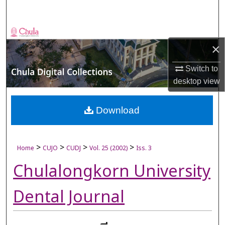
Search
Browse Collections
×
My Account
Switch to
desktop
view
About
Digital Commons Network™
Download
>
>
>
>
Home
CUJO
CUDJ
Vol. 25 (2002)
Iss. 3
Chulalongkorn University
Dental Journal