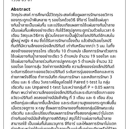
Abstract
วัตถุประสงค์ การศึกษานี้มีวัตถุประสงค์เพื่อดูผลการรักษารอยวิการ
ของกระดูกเบ้าฟันหลาย ๆ รอยโรคด้วยวิธี จีทีอาร์ โดยใช้แผ่นยา
งกันน้ําลายเป็นแผ่นกั้น และเปรียบเทียบผลการใช้แผ่นยางกันน้ําลาย
เป็นแผ่นกั้นเพียงอย่างเดียว กับใช้วัสดุปลูกกระดูกร่วมด้วยในเวลา 6
เดือน วัสดุและวิธีการ ผู้ร่วมโครงการเป็นผู้ป่วยโรคปริทันต์อักเสบใน
ผู้ใหญ่ หญิง 4 คน ซึ่งได้รับการรักษาเบื้องต้น แล้วยังมีรอยโรคปริ
ทันต์ที่มีความลึกของร่องลึกปริทันต์ เท่ากับหรือมากกว่า 5 มม. ในทั้ง
สองข้างของขากรรไกร เดียวกัน 10 ตําแหน่ง เลือกการรักษาด้วยการ
ใช้แผ่นยางกันน้ําลายอย่างเดียว 5 ตําแหน่ง จํานวน 19 รอยโรค และ
ใช้แผ่นยางกันน้ําลายร่วมกับการปลูกกระดูก 5 ตําแหน่ง จํานวน 32
รอยโรค โดยการสุ่ม วัดค่าทางคลินิกคือ ความลึกของร่องลึกปริทันต์
ระดับการยึดเกาะของอวัยวะปริทันต์ ระดับการรุ่นของเหงือกและการ
ถ่ายภาพรังสีโดย ทําการบันทึก ก่อนการรักษา และหลังการรักษา 3
เดือน และ 6 เดือน วิเคราะห์ข้อมูลโดยใช้ Paired t-test ใน กลุ่ม
เดียวกัน และ Unpaired t-test ในระหว่างกลุ่มที่ P = 0.05 ผลการ
ศึกษา พบว่าค่าความลึกของร่องลึกปริทันต์และระดับการยึดเกาะของ
อวัยวะปริทันต์ ลดลงอย่างมีนัยสําคัญ ที่ 3 เดือน และ 6 เดือน ส่วน
เหงือกรุ่นจะเพิ่มมากขึ้นเล็กน้อย และระดับความสูงของกระดูกเพิ่มขึ้น
เมื่อตรวจดูทาง x-ray ซึ่งผลการรักษาของทั้งสองกลุ่มมีลักษณะเช่น
เดียวกัน และเมื่อเปรียบเทียบผลการรักษาทั้งสองกลุ่มพบว่าไม่แตก
ต่างกันอย่างมีนัยสําคัญทางสถิติสรุป สรุปได้ว่าแผ่นยางกันน้ําลาย
สามารถใช้ เป็นแผ่นกั้นในขบวนการ จีทีอาร์ และให้ผลการรักษาไม่แตก
ต่างกันระหว่างใช้แผ่นยางกันน้ําลายเป็นแผ่นกั้นอย่างเดียวหรือใช้วัสดุ