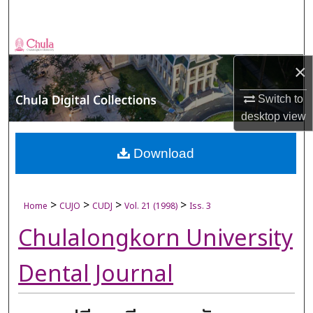
Search
Browse Collections
×
My Account
Switch to
About
desktop
view
Digital Commons Network™
Download
>
>
>
>
Home
CUJO
CUDJ
Vol. 21 (1998)
Iss. 3
Chulalongkorn University
Dental Journal