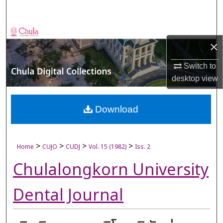
Search
Browse Collections
×
My Account
Switch to
desktop
view
About
Digital Commons Network™
Download
>
>
>
>
Home
CUJO
CUDJ
Vol. 15 (1982)
Iss. 2
Chulalongkorn University
Dental Journal