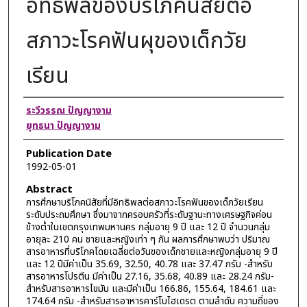
อิทธิพลของบริโภคนิสัยต่อ
สภาวะโรคฟันผุของเด็กวัย
เรียน
Authors
ระวีวรรณ ปัญญางาม
ยุทธนา ปัญญางาม
Publication Date
1992-05-01
Abstract
การศึกษาบริโภคนิสัยที่มีอิทธิพลต่อสภาวะโรคฟันของเด็กวัยเรียน
ระดับประถมศึกษา ซึ่งมาจากครอบครัวที่ระดับฐานะทางเศรษฐกิจค่อน
ข้างต่ำในเขตกรุงเทพมหานคร กลุ่มอายุ 9 ปี และ 12 ปี จํานวนกลุ่ม
อายุละ 210 คน ชายและหญิงเท่า ๆ กัน ผลการศึกษาพบว่า ปริมาณ
สารอาหารที่บริโภคโดยเฉลี่ยต่อวันของเด็กชายและหญิงกลุ่มอายุ 9 ปี
และ 12 ปีมีค่าเป็น 35.69, 32.50, 40.78 และ 37.47 กรัม -สําหรับ
สารอาหารโปรตีน มีค่าเป็น 27.16, 35.68, 40.89 และ 28.24 กรัม-
สําหรับสารอาหารไขมัน และมีค่าเป็น 166.86, 155.64, 184.61 และ
174.64 กรัม -สําหรับสารอาหารคาร์โบไฮเดรต ตามลําดับ ความถี่ของ