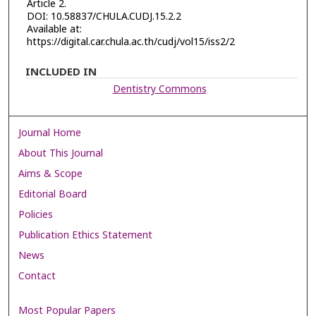
Article 2.
DOI: 10.58837/CHULA.CUDJ.15.2.2
Available at:
https://digital.car.chula.ac.th/cudj/vol15/iss2/2
INCLUDED IN
Dentistry Commons
Journal Home
About This Journal
Aims & Scope
Editorial Board
Policies
Publication Ethics Statement
News
Contact
Most Popular Papers