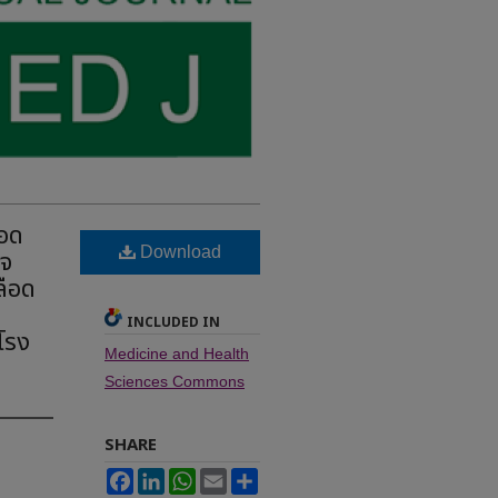
ือด
Download
ใจ
ลือด
INCLUDED IN
โรง
Medicine and Health
Sciences Commons
SHARE
Facebook
LinkedIn
WhatsApp
Email
Share