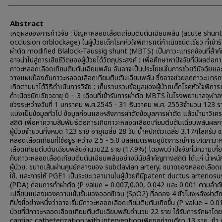
Abstract
เหตุผลของการทำวิจัย : ปัญหาหลอดเลือดเทียมตีบตันเฉียบพลัน (acute shunt
occlusion orblockage) ในผู้ป่วยเด็กโรคหัวใจพิการแต่กำเนิดชนิดเขียว ที่เข้าร
ผ่าตัด modified Blalock-Taussig shunt (MBTS) เป็นภาวะแทรกซ้อนที่สำคัญ
อาจนำไปสู่การเสียชีวิตของผู้ป่วยได้วัตถุประสงค์ : เพื่อศึกษาหาปัจจัยที่มีผลต่อก
ภาวะหลอดเลือดเทียมตีบตันเฉียบพลัน อันอาจเป็นประโยชน์ในการช่วยวินิจฉัยแล
วางแผนป้องกันภาวะหลอดเลือดเทียมตีบตันเฉียบพลัน ซึ่งอาจช่วยลดภาวะแทรกซ้
เกิดตามมาได้วิธีดำเนินการวิจัย : เก็บรวบรวมข้อมูลของผู้ป่วยเด็กโรคหัวใจพิการ
กำเนิดชนิดเขียวอายุ 0 – 3 เดือนที่เข้ารับการผ่าตัด MBTS ในโรงพยาบาลจุฬา
ช่วงระหว่างวันที่ 1 มกราคม พ.ศ.2545 - 31 ธันวาคม พ.ศ. 2553จำนวน 123 ร
แบ่งเป็นข้อมูลทั่วไป ข้อมูลก่อนและหลังการผ่าตัดข้อมูลการผ่าตัด แล้วนำมาวิเค
สถิติ เพื่อหาความสัมพันธ์ต่อการเกิดภาวะหลอดเลือดเทียมตีบตันเฉียบพลันผลการ
ผู้ป่วยจำนวนทั้งหมด 123 ราย อายุเฉลี่ย 28 วัน น้ำหนักตัวเฉลี่ย 3.17กิโลกรัม
หลอดเลือดเทียมที่ใช้อยู่ระหว่าง 2.5 - 5.0 มิลลิเมตรพบอุบัติการณ์การเกิดภาว
เลือดเทียมตีบตันเฉียบพลันจำนวน22 ราย (17.9%) โดยพบว่าปัจจัยที่มีความเกี่
กับภาวะหลอดเลือดเทียมตีบตันเฉียบพลันอย่างมีนัยสำคัญทางสถิติ ได้แก่ น้ำหน
ผู้ป่วย, ขนาดเส้นผ่านศูนย์กลางของ subclavian artery, ขนาดของหลอดเลือดเท
ใช้, และการให้ PGE1 เป็นระยะเวลานานในผู้ป่วยที่มีpatent ductus arteriosu
(PDA) ก่อนการทำผ่าตัด (P value = 0.007,0.00, 0.042 และ 0.001 ตามลำดั
เปลี่ยนแปลงของความเข้มข้นของออกซิเจน (SpO2) ที่ลดลง 4 ชั่วโมงหลังผ่าตัดเ
ที่บ่งชี้อย่างหนึ่งว่าอาจเริ่มมีภาวะหลอดเลือดเทียมตีบตันเกิดขึ้น (P value = 0.01
ป่วยที่มีภาวะหลอดเลือดเทียมตีบตันเฉียบพลันจำนวน 22 ราย ได้รับการรักษาโด
cardiac catheterization with interventionเพียงอย่างเดียว 13 ราย, ทำ 