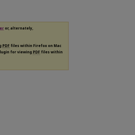
er
or, alternately,
ng
PDF
files within Firefox on Mac
plugin for viewing
PDF
files within