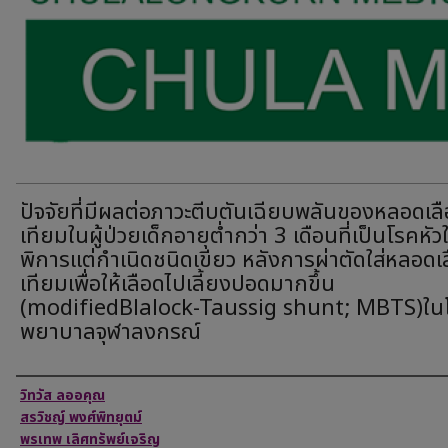
ปัจจัยที่มีผลต่อภาวะตีบตันเฉียบพลันของหลอดเล
เทียมในผู้ป่วยเด็กอายุต่ำกว่า 3 เดือนที่เป็นโรคหัว
พิการแต่กำเนิดชนิดเขียว หลังการผ่าตัดใส่หลอดเ
เทียมเพื่อให้เลือดไปเลี้ยงปอดมากขึ้น
(modifiedBlalock-Taussig shunt; MBTS)ใน
พยาบาลจุฬาลงกรณ์
Authors
วิทวัส ลออคุณ
สรวิชญ์ พงศ์พิทยุตม์
พรเทพ เลิศทรัพย์เจริญ