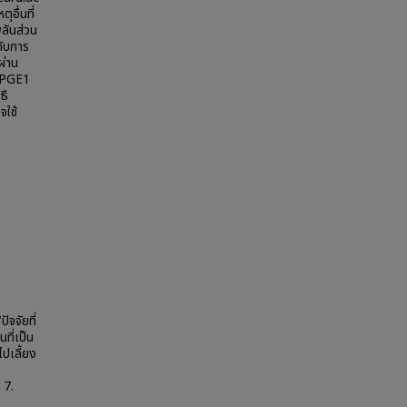
อื่นที่
ลันส่วน
กับการ
ผ่าน
้ PGE1
ธี
จใช้
ัจจัยที่
ที่เป็น
ไปเลี้ยง
 7.