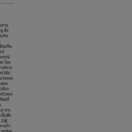
ับการ
 ซึ่ง
ารเกิด
ะ
อนที่จะ
แต่
ลงกรณ์
าย โดย
ราะห์ทาง
วิจัย :
 ขนาดของ
ะหลอด
ยวข้อง
ักตัวของ
ียมที่
s
บ) การ
ป็นสิ่ง
2)ผู้
ยการทำ
cardiac