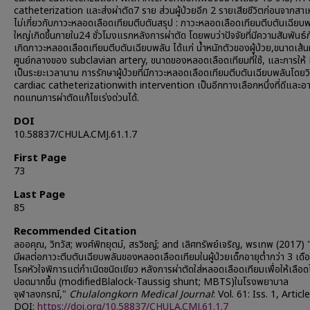
catheterization และส่งผ่าตัด7 ราย ส่วนผู้ป่วยอีก 2 รายเสียชีวิตก่อนจากสาเหตุ
ไม่เกี่ยวกับภาวะหลอดเลือดเทียมตีบตันสรุป : ภาวะหลอดเลือดเทียมตีบตันเฉียบพ
ใหญ่เกิดขึ้นภายใน24 ชั่วโมงแรกหลังการผ่าตัด โดยพบว่าปัจจัยที่มีความสัมพันธ์
เกิดภาวะหลอดเลือดเทียมตีบตันเฉียบพลัน ได้แก่ น้ำหนักตัวของผู้ป่วย,ขนาดเส้น
ศูนย์กลางของ subclavian artery, ขนาดของหลอดเลือดเทียมที่ใช้, และการให
เป็นระยะเวลานาน การรักษาผู้ป่วยที่มีภาวะหลอดเลือดเทียมตีบตันเฉียบพลันโดยวิ
cardiac catheterizationwith intervention เป็นอีกทางเลือกหนึ่งที่ดีและอา
ทดแทนการผ่าตัดแก้ไขเร่งด่วนได้.
DOI
10.58837/CHULA.CMJ.61.1.7
First Page
73
Last Page
85
Recommended Citation
ลออคุณ, วิทวัส; พงศ์พิทยุตม์, สรวิชญ์; and เลิศทรัพย์เจริญ, พรเทพ (2017) "ป
มีผลต่อภาวะตีบตันเฉียบพลันของหลอดเลือดเทียมในผู้ป่วยเด็กอายุต่ำกว่า 3 เดือน
โรคหัวใจพิการแต่กำเนิดชนิดเขียว หลังการผ่าตัดใส่หลอดเลือดเทียมเพื่อให้เลือด
ปอดมากขึ้น (modifiedBlalock-Taussig shunt; MBTS)ในโรงพยาบาล
จุฬาลงกรณ์,"
Chulalongkorn Medical Journal
: Vol. 61: Iss. 1, Article
DOI:
https://doi.org/10.58837/CHULA.CMJ.61.1.7