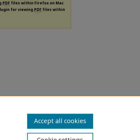
ng
PDF
files within Firefox on Mac
plugin for viewing
PDF
files within
Accept all cookies