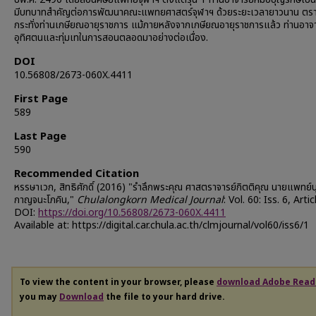
มีบทบาทสำคัญต่อการพัฒนาคณะแพทยศาสตร์จุฬาฯ ด้วยระยะเวลายาวนาน ตร
กระทั่งท่านเกษียณอายุราชการ แม้ภายหลังจากเกษียณอายุราชการแล้ว ท่านอาจา
อุทิศตนและทุ่มเทในการสอนตลอดมาอย่างต่อเนื่อง.
DOI
10.56808/2673-060X.4411
First Page
589
Last Page
590
Recommended Citation
หรรษาเวก, สิทธิศักดิ์ (2016) "รำลึกพระคุณ ศาสตราจารย์กิตติคุณ นายแพทย์บ
กาญจนะโภคิน,"
Chulalongkorn Medical Journal
: Vol. 60: Iss. 6, Artic
DOI:
https://doi.org/10.56808/2673-060X.4411
Available at: https://digital.car.chula.ac.th/clmjournal/vol60/iss6/1
To view the content in your browser, please
download Adobe Read
you may
Download
the file to your hard drive.