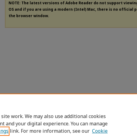
NOTE: The latest versions of Adobe Reader do not support viewi
OS and if you are using a modern (Intel) Mac, there is no official 
the browser window.
 site work. We may also use additional cookies
nt and your digital experience. You can manage
ings
link. For more information, see our
Cookie