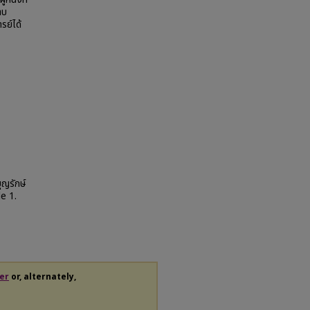
าบ
รย์ได้
ุญรักษ์
le 1.
er
or, alternately,