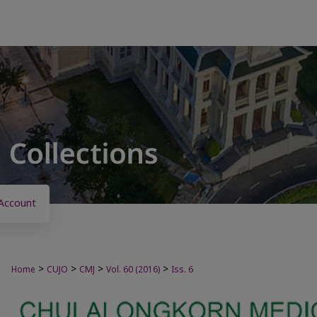
Account
>
>
>
>
Home
CUJO
CMJ
Vol. 60 (2016)
Iss. 6