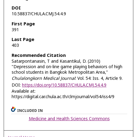
DOI
10.58837/CHULA.CMJ.54.4.9
First Page
391
Last Page
403
Recommended Citation
Satarpontanasin, T and Kasantikul, D. (2010)
"Depression and on-line game playing behaviors of high
school students in Bangkok Metropolitan Area,"
Chulalongkorn Medical Journal
: Vol. 54: Iss. 4, Article 9.
DOI:
https://doi.org/10.58837/CHULA.CMJ.54.4.9
Available at:
https://digital.car.chula.ac.th/clmjournal/vol54/iss4/9
INCLUDED IN
Medicine and Health Sciences Commons