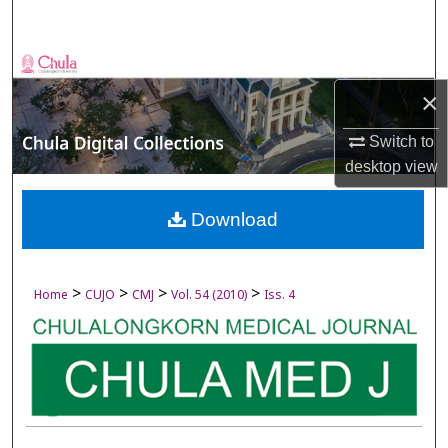
Search
Browse Collections
×
My Account
Switch to
About
desktop
view
Digital Commons Network™
Download
>
>
>
>
Home
CUJO
CMJ
Vol. 54 (2010)
Iss. 4