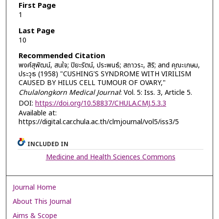
First Page
1
Last Page
10
Recommended Citation
พงศ์สุพัฒน์, สนใจ; ปิยะรัตน์, ประพนธ์; สถาวระ, สิริ; and คุณะเกษม,
ประวุธ (1958) "CUSHING'S SYNDROME WITH VIRILISM
CAUSED BY HILUS CELL TUMOUR OF OVARY,"
Chulalongkorn Medical Journal
: Vol. 5: Iss. 3, Article 5.
DOI:
https://doi.org/10.58837/CHULA.CMJ.5.3.3
Available at:
https://digital.car.chula.ac.th/clmjournal/vol5/iss3/5
INCLUDED IN
Medicine and Health Sciences Commons
Journal Home
About This Journal
Aims & Scope