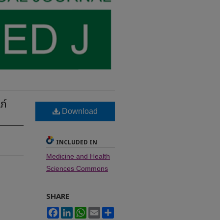
ภ์
Download
INCLUDED IN
Medicine and Health
Sciences Commons
SHARE
Facebook
LinkedIn
WhatsApp
Email
Share