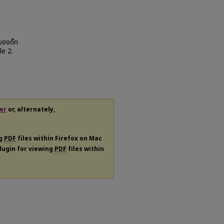
ของด็ก
le 2.
er
or, alternately,
ng
PDF
files within Firefox on Mac
plugin for viewing
PDF
files within