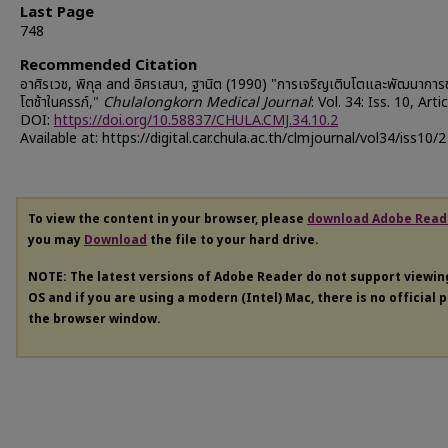
Last Page
748
Recommended Citation
อาศิรเวช, พิกุล and อิศรเสนา, ฐานิต (1990) "การเจริญเติบโตและพัฒนาการ
โตช้าในครรภ์,"
Chulalongkorn Medical Journal
: Vol. 34: Iss. 10, Artic
DOI:
https://doi.org/10.58837/CHULA.CMJ.34.10.2
Available at: https://digital.car.chula.ac.th/clmjournal/vol34/iss10/2
To view the content in your browser, please
download Adobe Read
you may
Download
the file to your hard drive.
NOTE: The latest versions of Adobe Reader do not support viewi
OS and if you are using a modern (Intel) Mac, there is no official 
the browser window.