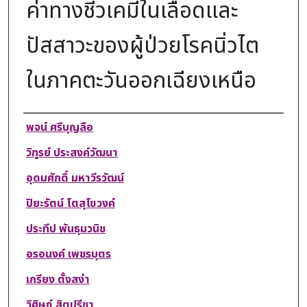
ค่าทางชีวเคมีในเลือดและ
ปัสสาวะของผู้ป่วยโรคนิ่วไต
ในภาคตะวันออกเฉียงเหนือ
Authors
พจน์ ศรีบุญลือ
วิฑูรย์ ประสงค์วัฒนา
อุดมศักดิ์ มหาวีรวัฒน์
ปิยะรัตน์ โตสุโขวงค์
ประทีป พันธุมวนิช
อรอนงค์ เพชรบุตร
เกรียง ตั้งสง่า
วิศิษฏ์ สิตปรีชา