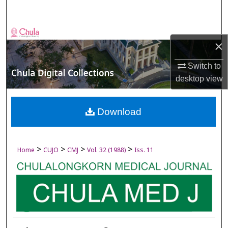
Search
Browse Collections
×
My Account
Switch to
desktop
view
About
Digital Commons Network™
Download
>
>
>
>
Home
CUJO
CMJ
Vol. 32 (1988)
Iss. 11