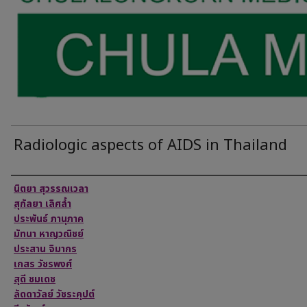
Radiologic aspects of AIDS in Thailand
Authors
นิตยา สุวรรณเวลา
สุกัลยา เลิศล้ำ
ประพันธ์ ภานุภาค
มัทนา หาญวณิชย์
ประสาน จิมากร
เกสร วัชรพงศ์
สุดี ชมเดช
ลัดดาวัลย์ วัชระคุปต์