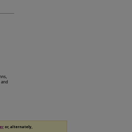
มากร,
; and
er
or, alternately,