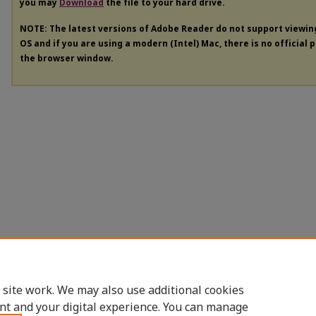
you may
Download
the file to your hard drive.
NOTE: The latest versions of Adobe Reader do not support viewi
OS and if you are using a modern (Intel) Mac, there is no official 
the browser window.
 site work. We may also use additional cookies
nt and your digital experience. You can manage