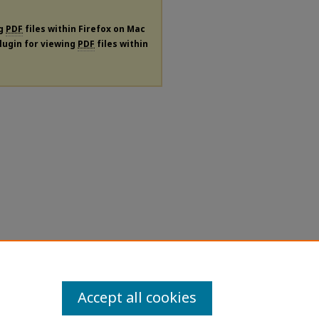
ng
PDF
files within Firefox on Mac
plugin for viewing
PDF
files within
Accept all cookies