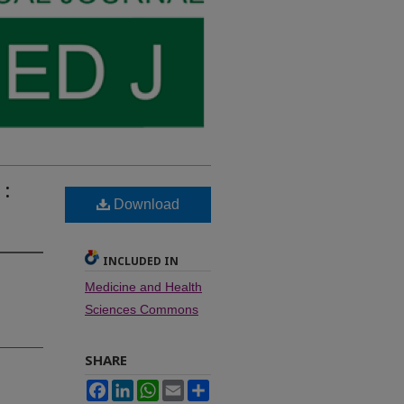
 :
Download
INCLUDED IN
Medicine and Health
Sciences Commons
SHARE
Facebook
LinkedIn
WhatsApp
Email
Share