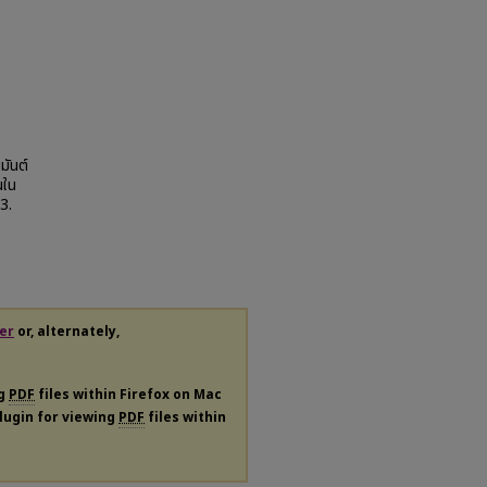
มันต์
นใน
 3.
er
or, alternately,
ng
PDF
files within Firefox on Mac
plugin for viewing
PDF
files within