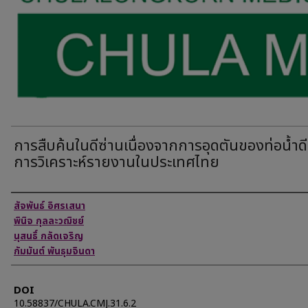
การสืบค้นในดีซ่านเนื่องจากการอุดตันของท่อนํ้าดี
การวิเคราะห์รายงานในประเทศไทย
Authors
สัจพันธ์ อิศรเสนา
พินิจ กุลละวฌิชย์
นุสนธิ์ กลัดเจริญ
กัมมันต์ พันธุมจินดา
DOI
10.58837/CHULA.CMJ.31.6.2