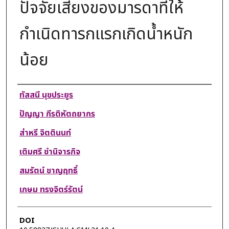
ปัจจัยเสี่ยงของมารดาที่ให้
กำเนิดทารกแรกเกิดนํ้าหนัก
น้อย
Authors
ทัสสนี นุชประยูร
ปัญญา กีรติหัตถยากร
ส่าหรี จิตตินนท์
เติมศรี ชำนิจารกิจ
สมรัตน์ ชาญฤทธิ์
เกษม ทรงจิตร์รัตน์
DOI