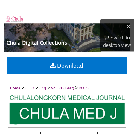
Search
Browse Collections
×
My Account
Switch to
desktop
view
About
Digital Commons Network™
Download
>
>
>
>
Home
CUJO
CMJ
Vol. 31 (1987)
Iss. 10