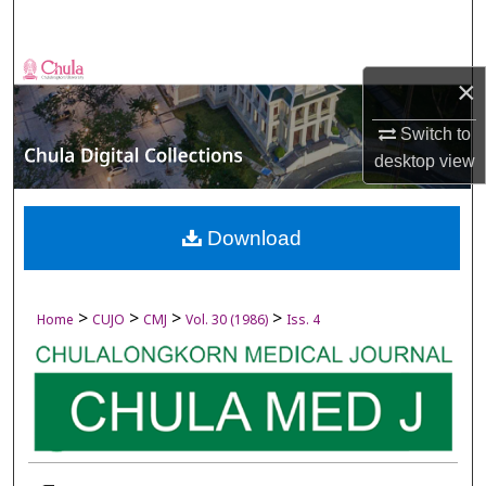
Search
Browse Collections
×
My Account
Switch to
desktop
view
About
Digital Commons Network™
Download
>
>
>
>
Home
CUJO
CMJ
Vol. 30 (1986)
Iss. 4