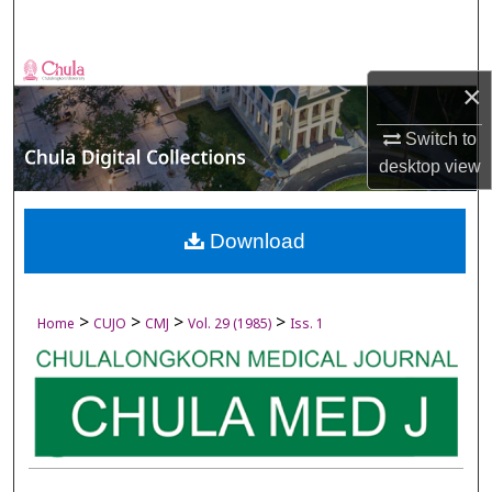
Search
Browse Collections
×
My Account
Switch to
desktop
view
About
Digital Commons Network™
Download
>
>
>
>
Home
CUJO
CMJ
Vol. 29 (1985)
Iss. 1