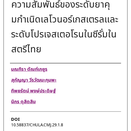
ความสัมพันธ์ของระดับยาคุ
มกำเนิดเลโวนอร์เกสเตรลและ
ระดับโปรเจสเตอโรนในซีรั่มใน
สตรีไทย
Authors
มณฑิรา ตัณฑ์เกยูร
สุกัญญา วีรวัฒนะกุมพะ
ทิพยรัตน์ พงษ์ประดิษฐ์
นิกร ดุสิตสิน
DOI
10.58837/CHULA.CMJ.29.1.8