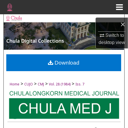
Menu
Home
Search
×
Browse Collections
Switch to
desktop
view
My Account
About
Download
Digital Commons Network™
>
>
>
>
Home
CUJO
CMJ
Vol. 28 (1984)
Iss. 7