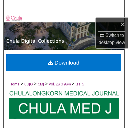
Search
Browse Collections
×
My Account
Switch to
desktop
view
About
Digital Commons Network™
Download
>
>
>
>
Home
CUJO
CMJ
Vol. 28 (1984)
Iss. 5