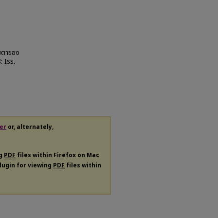
ายตาของ
: Iss.
er
or, alternately,
ng
PDF
files within Firefox on Mac
plugin for viewing
PDF
files within