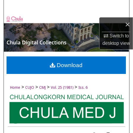
Search
Browse Collections
×
My Account
Switch to
desktop
view
About
Digital Commons Network™
Download
>
>
>
>
Home
CUJO
CMJ
Vol. 25 (1981)
Iss. 6