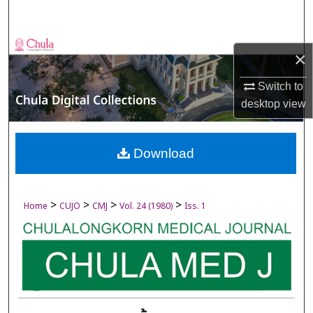
Search
Browse Collections
×
My Account
Switch to
desktop
view
About
Digital Commons Network™
Download
>
>
>
>
Home
CUJO
CMJ
Vol. 24 (1980)
Iss. 1