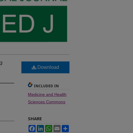
ย
Download
INCLUDED IN
Medicine and Health
Sciences Commons
SHARE
Facebook
LinkedIn
WhatsApp
Email
Share