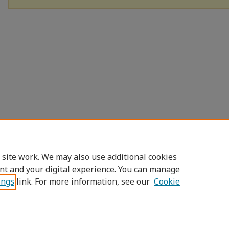
 site work. We may also use additional cookies
nt and your digital experience. You can manage
ings
link. For more information, see our
Cookie
Home
|
About
|
FAQ
|
My Account
|
Access
Privacy
Copyright