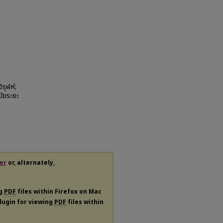
ิรุฬห์;
มัยระยะ
er
or, alternately,
ng
PDF
files within Firefox on Mac
plugin for viewing
PDF
files within