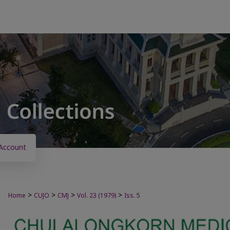
Account
>
>
>
>
Home
CUJO
CMJ
Vol. 23 (1979)
Iss. 5