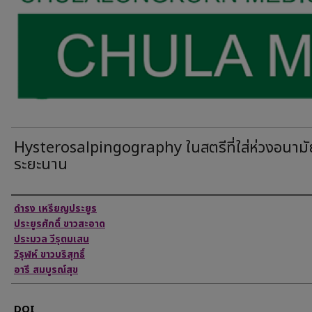
Hysterosalpingography ในสตรีที่ใส่ห่วงอนามั
ระยะนาน
Authors
ดำรง เหรียญประยูร
ประยูรศักดิ์ ขาวสะอาด
ประมวล วีรุตมเสน
วิรุฬห์ ขาวบริสุทธิ์
อารี สมบูรณ์สุข
DOI