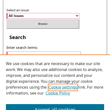
Select an issue:
Search
Enter search terms:
We use cookies that are necessary to make our site
work. We may also use additional cookies to analyze,
Select context to search:
improve, and personalize our content and your
digital experience. You can manage your cookie
preferences using the
Cookie settings
link. For more
Advanced Search
information, see our
Cookie Policy
E-ISSN: 2673-060X
PRINT ISSN: 2651-2343