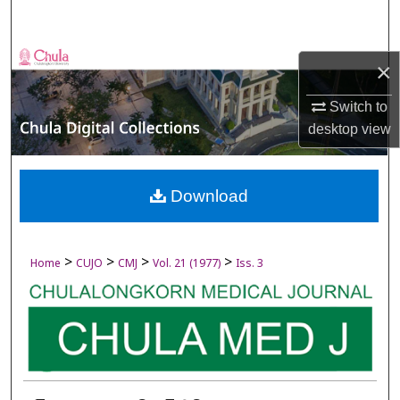
Search
Browse Collections
×
My Account
Switch to
desktop
view
About
Digital Commons Network™
Download
>
>
>
>
Home
CUJO
CMJ
Vol. 21 (1977)
Iss. 3