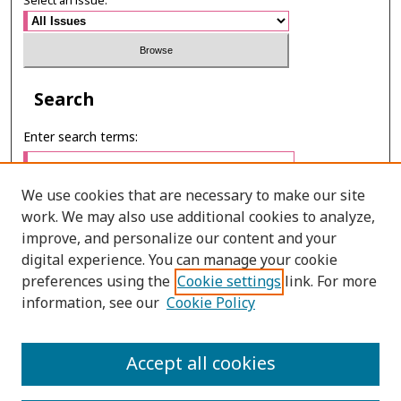
Select an issue:
Search
Enter search terms:
We use cookies that are necessary to make our site
work. We may also use additional cookies to analyze,
Select context to search:
improve, and personalize our content and your
digital experience. You can manage your cookie
preferences using the
Cookie settings
link. For more
Advanced Search
information, see our
Cookie Policy
E-ISSN: 2673-060X
Accept all cookies
PRINT ISSN: 2651-2343