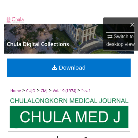
Search
Browse Collections
×
My Account
Switch to
desktop
view
About
Digital Commons Network™
Download
>
>
>
>
Home
CUJO
CMJ
Vol. 19 (1974)
Iss. 1