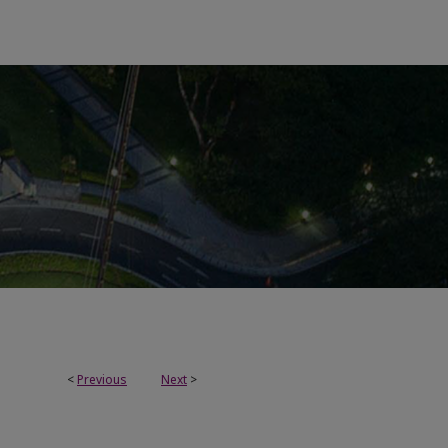
<
Previous
Next
>