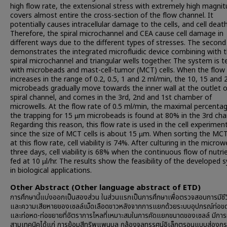
high flow rate, the extensional stress with extremely high magni
covers almost entire the cross-section of the flow channel. It
potentially causes intracellular damage to the cells, and cell death
Therefore, the spiral microchannel and CEA cause cell damage in
different ways due to the different types of stresses. The secon
demonstrates the integrated microfluidic device combining with 
spiral microchannel and triangular wells together. The system is t
with microbeads and mast-cell-tumor (MCT) cells. When the flow 
increases in the range of 0.2, 0.5, 1 and 2 ml/min, the 10, 15 and
microbeads gradually move towards the inner wall at the outlet o
spiral channel, and comes in the 3rd, 2nd and 1st chamber of
microwells. At the flow rate of 0.5 ml/min, the maximal percenta
the trapping for 15 µm microbeads is found at 80% in the 3rd ch
Regarding this reason, this flow rate is used in the cell experimen
since the size of MCT cells is about 15 µm. When sorting the MCT
at this flow rate, cell viability is 74%. After culturing in the microwe
three days, cell viability is 68% when the continuous flow of nutrie
fed at 10 µl/hr. The results show the feasibility of the developed
in biological applications.
Other Abstract (Other language abstract of ETD)
การศึกษานี้แบ่งออกเป็นสองส่วน ในส่วนแรกเป็นการศึกษาเพื่อตรวจสอบการมีชี
และความเสียหายของเซลล์เม็ดเลือดขาวหลังจากการแยกด้วยระบบอุปกรณ์ท่อข
และท่อหด-ท่อขยายที่อัตราการไหลที่เหมาะสมในการคัดแยกขนาดของเซลล์ มีก
สามเทคนิคได้แก่ การย้อมสีทริพแพนบลู กล้องจุลทรรศน์อิเล็กตรอนแบบส่องก