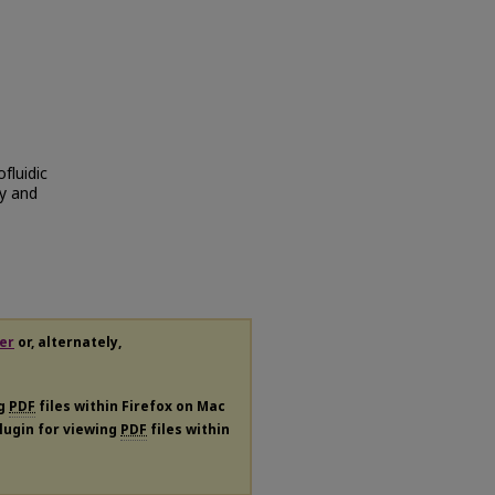
fluidic
cy and
er
or, alternately,
ng
PDF
files within Firefox on Mac
plugin for viewing
PDF
files within