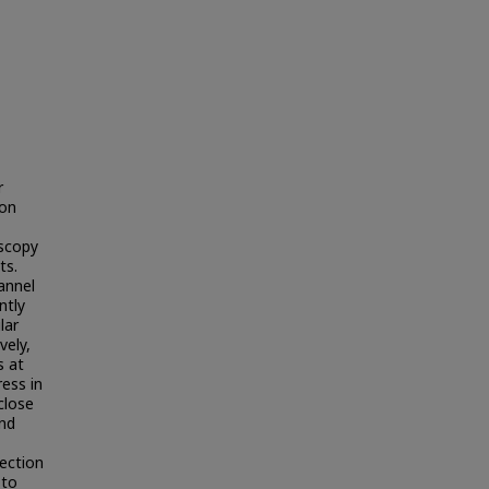
r
ion
oscopy
ts.
annel
ntly
lar
vely,
s at
ess in
close
and
ection
 to