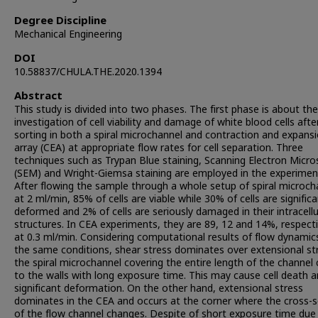
Degree Discipline
Mechanical Engineering
DOI
10.58837/CHULA.THE.2020.1394
Abstract
This study is divided into two phases. The first phase is about the
investigation of cell viability and damage of white blood cells afte
sorting in both a spiral microchannel and contraction and expans
array (CEA) at appropriate flow rates for cell separation. Three
techniques such as Trypan Blue staining, Scanning Electron Micr
(SEM) and Wright-Giemsa staining are employed in the experimen
After flowing the sample through a whole setup of spiral microch
at 2 ml/min, 85% of cells are viable while 30% of cells are significa
deformed and 2% of cells are seriously damaged in their intracellu
structures. In CEA experiments, they are 89, 12 and 14%, respecti
at 0.3 ml/min. Considering computational results of flow dynamic
the same conditions, shear stress dominates over extensional str
the spiral microchannel covering the entire length of the channel 
to the walls with long exposure time. This may cause cell death 
significant deformation. On the other hand, extensional stress
dominates in the CEA and occurs at the corner where the cross-s
of the flow channel changes. Despite of short exposure time due