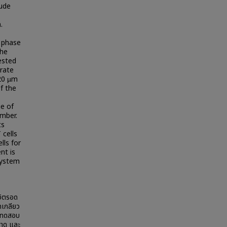
tude
.
d phase
the
ested
rate
 20 µm
f the
ge of
amber.
ts
 cells
lls for
nt is
 system
วิตรอด
ดเกลียว
ารทดสอบ
ราด และ