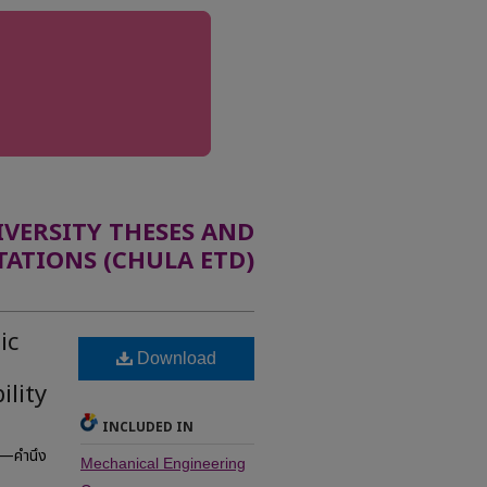
ERSITY THESES AND
TATIONS (CHULA ETD)
ic
Download
ility
INCLUDED IN
์—คำนึง
Mechanical Engineering