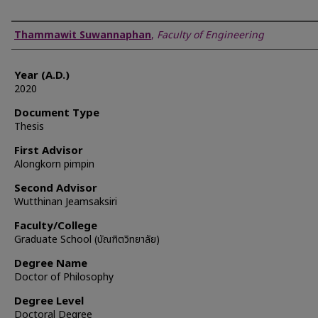
Author
Thammawit Suwannaphan
,
Faculty of Engineering
Year (A.D.)
2020
Document Type
Thesis
First Advisor
Alongkorn pimpin
Second Advisor
Wutthinan Jeamsaksiri
Faculty/College
Graduate School (บัณฑิตวิทยาลัย)
Degree Name
Doctor of Philosophy
Degree Level
Doctoral Degree