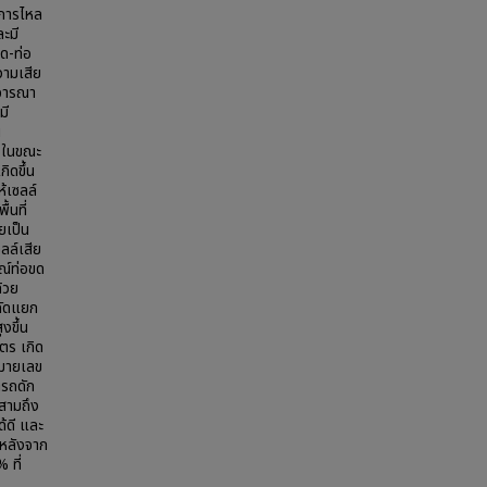
าการไหล
ะมี
ด-ท่อ
วามเสีย
ิจารณา
มี
น
 ในขณะ
ิดขึ้น
้เซลล์
้นที่
ยเป็น
ลล์เสีย
ณ์ท่อขด
้วย
คัดแยก
งขึ้น
ตร เกิด
หมายเลข
ารถดัก
่สามถึง
้ดี และ
ะหลังจาก
 ที่