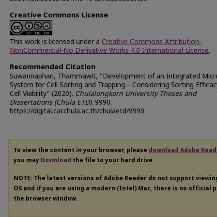
Creative Commons License
This work is licensed under a
Creative Commons Attribution-
NonCommercial-No Derivative Works 4.0 International License
.
Recommended Citation
Suwannaphan, Thammawit, "Development of an Integrated Micro
System for Cell Sorting and Trapping—Considering Sorting Effica
Cell Viability" (2020).
Chulalongkorn University Theses and
Dissertations (Chula ETD)
. 9990.
https://digital.car.chula.ac.th/chulaetd/9990
To view the content in your browser, please
download Adobe Read
you may
Download
the file to your hard drive.
NOTE: The latest versions of Adobe Reader do not support viewi
OS and if you are using a modern (Intel) Mac, there is no official 
the browser window.