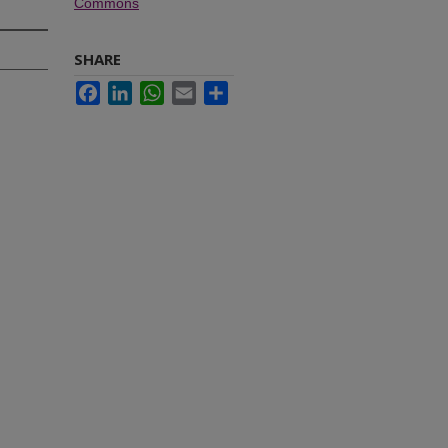
Commons
SHARE
Facebook
LinkedIn
WhatsApp
Email
Share