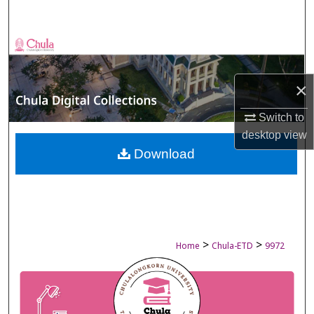
Search
Browse Collections
My Account
×
About
Switch to
desktop
view
Digital Commons Network™
Download
>
>
Home
Chula-ETD
9972