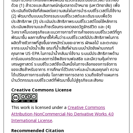
เป็นการวิเคราะห์เชิงลึกเพื่อพัฒนานวัตกรรมระบบซีโรเวสต์ ประกอบ
ด้วย (1) สำรวจและสัมภาษณ์กลุ่มตลาดเป้าหมาย (มหาวิทยาลัย) เพื่อ
ประเมินถึงปัจจัยที่ส่งผลต่อความสนใจในการนำระบบซีไรเวสต์ไปใช้งาน
(2) พัฒนาต้นแบบนวัตกรรมระบบซีโรเวสต์และเดินระบบเพื่อวัด
ประสิทธิภาพ (3) ประเมินประสิทธิภาพระบบซีโรเวสต์โดยใช้หลักการ
ประเมินพลังงานและก๊าซเรือนกระจกตลอดวัฏจักรชีวิต และ (4)
วิเคราะห์โมเดลธุรกิจและแนวทางการทำการค้าของระบบซีโรเวสต์ที่ถูก
พัฒนาขึ้น ผลการศึกษาชี้ให้เห็นว่าระบบซีโรเวสต์มีประสิทธิภาพในการ
ผลิตก๊าซชีวภาพที่สูงขึ้นจากหมักร่วมขยะอาหาร ผักผลไม้ และตะกอน
จากระบบบำบัดน้ำเสีย ขณะที่น้ำเสียที่ผ่านระบบบำบัดยังผ่านเกณฑ์
คุณภาพ US-EPA ในการนำน้ำกลับมาใช้งาน ระบบมีประสิทธิภาพด้าน
คาร์บอนเครดิตและลดการใช้พลังงานฟอสซิล และมีความคุ้มค่าทาง
เศรษฐศาสตร์ ระบบซีโรเวสต์จึงเป็นหนึ่งในทางเลือกของการจัดการ
ของเสียสำหรับอาคาร การศึกษาได้วิเคราะห์และนำเสนอคุณค่า ความ
ได้เปรียบทางการแข่งขัน โอกาสทางการตลาด รวมถึงจัดทำแผนการ
นำนวัตกรรมระบบซีโรเวสต์ที่พัฒนาขึ้นไปสู่ธุรกิจและสังคม
Creative Commons License
This work is licensed under a
Creative Commons
Attribution-NonCommercial-No Derivative Works 4.0
International License
.
Recommended Citation