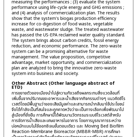
measuring the performances ; (3) evaluate the system
performance using life-cycle energy and GHG emissions ;
and (4) analysis of commercialization plan. The results
show that the system's biogas production efficiency
increase for co-digestion of food waste, vegetable
waste, and wastewater sludge. The treated wastewater
has passed the US-EPA reclaimed water quality standard.
The system brings about carbon credits, fossil energy
reduction, and economic performance. The zero-waste
system can be a promising alternative for waste
management. The value proposition, competitive
advantage, market opportunity, and commercialization
plan are analyzed to bring the innovative zero-waste
system into business and society.
Other Abstract (Other language abstract of
ETD)
การขยายตัวของเมืองนำไปสู่ความกังวลถึงผลกระทบสิ่งแวดล้อมที่
เพิ่มขึ้นจากปริมาณขยะอาหารและน้ำเสียจากกิจกรรมต่างๆ แนวคิดซีโร
เวสต์โดยมีพื้นฐานว่าของเสียมีมูลค่าและสามารถนำกลับมาใช้ประโยชน์
จึงได้กำลังเป็นที่สนใจและถูกคาดหวังว่าจะเป็นทางเลือกเพื่อพัฒนาไป
สู่เมืองที่ยั่งยืน การศึกษานี้ได้พัฒนานวัตกรรมระบบซีไรเวสต์สำหรับ
การจัดการน้ำเสียและเศษอาหารในอาคาร โดยการบูรณาการระหว่าง
บ่อหมักแบบไม่ใช้ออกซิเจนขั้นตอนเดียว และ Moving Bed Biofilm
Reaction-Membrane Bioreactor (MBBR-MBR) การศึกษา