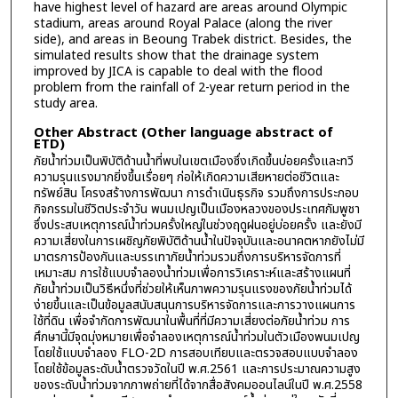
have highest level of hazard are areas around Olympic
stadium, areas around Royal Palace (along the river
side), and areas in Beoung Trabek district. Besides, the
simulated results show that the drainage system
improved by JICA is capable to deal with the flood
problem from the rainfall of 2-year return period in the
study area.
Other Abstract (Other language abstract of
ETD)
ภัยน้ำท่วมเป็นพิบัติด้านน้ำที่พบในเขตเมืองซึ่งเกิดขึ้นบ่อยครั้งและทวี
ความรุนแรงมากยิ่งขึ้นเรื่อยๆ ก่อให้เกิดความเสียหายต่อชีวิตและ
ทรัพย์สิน โครงสร้างการพัฒนา การดำเนินธุรกิจ รวมถึงการประกอบ
กิจกรรมในชีวิตประจำวัน พนมเปญเป็นเมืองหลวงของประเทศกัมพูชา
ซึ่งประสบเหตุการณ์น้ำท่วมครั้งใหญ่ในช่วงฤดูฝนอยู่บ่อยครั้ง และยังมี
ความเสี่ยงในการเผชิญภัยพิบัติด้านน้ำในปัจจุบันและอนาคตหากยังไม่มี
มาตรการป้องกันและบรรเทาภัยน้ำท่วมรวมถึงการบริหารจัดการที่
เหมาะสม การใช้แบบจำลองน้ำท่วมเพื่อการวิเคราะห์และสร้างแผนที่
ภัยน้ำท่วมเป็นวิธีหนึ่งที่ช่วยให้เห็นภาพความรุนแรงของภัยน้ำท่วมได้
ง่ายขึ้นและเป็นข้อมูลสนับสนุนการบริหารจัดการและการวางแผนการ
ใช้ที่ดิน เพื่อจำกัดการพัฒนาในพื้นที่ที่มีความเสี่ยงต่อภัยน้ำท่วม การ
ศึกษานี้มีจุดมุ่งหมายเพื่อจำลองเหตุการณ์น้ำท่วมในตัวเมืองพนมเปญ
โดยใช้แบบจำลอง FLO-2D การสอบเทียบและตรวจสอบแบบจำลอง
โดยใช้ข้อมูลระดับน้ำตรวจวัดในปี พ.ศ.2561 และการประมาณความสูง
ของระดับน้ำท่วมจากภาพถ่ายที่ได้จากสื่อสังคมออนไลน์ในปี พ.ศ.2558