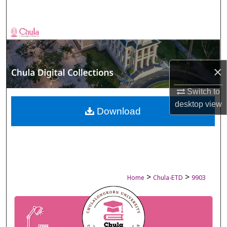
Search
Browse Collections
My Account
×
About
Switch to
desktop
view
Digital Commons Network™
Download
>
>
Home
Chula-ETD
9903