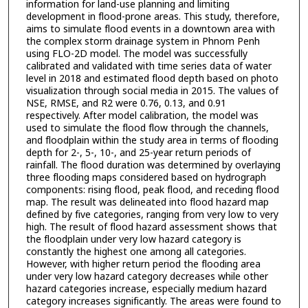
information for land-use planning and limiting
development in flood-prone areas. This study, therefore,
aims to simulate flood events in a downtown area with
the complex storm drainage system in Phnom Penh
using FLO-2D model. The model was successfully
calibrated and validated with time series data of water
level in 2018 and estimated flood depth based on photo
visualization through social media in 2015. The values of
NSE, RMSE, and R2 were 0.76, 0.13, and 0.91
respectively. After model calibration, the model was
used to simulate the flood flow through the channels,
and floodplain within the study area in terms of flooding
depth for 2-, 5-, 10-, and 25-year return periods of
rainfall. The flood duration was determined by overlaying
three flooding maps considered based on hydrograph
components: rising flood, peak flood, and receding flood
map. The result was delineated into flood hazard map
defined by five categories, ranging from very low to very
high. The result of flood hazard assessment shows that
the floodplain under very low hazard category is
constantly the highest one among all categories.
However, with higher return period the flooding area
under very low hazard category decreases while other
hazard categories increase, especially medium hazard
category increases significantly. The areas were found to