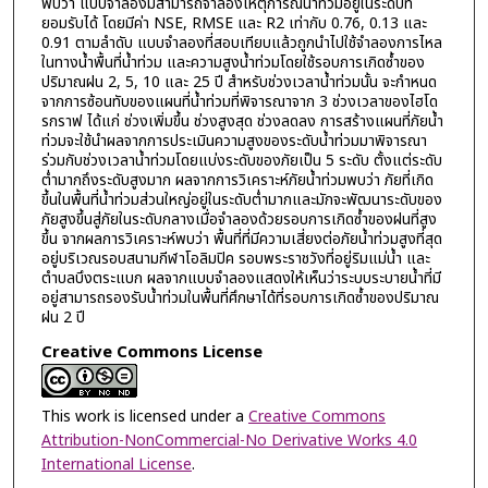
พบว่า แบบจำลองมีสามารถจำลองเหตุการณ์น้ำท่วมอยู่ในระดับที่
ยอมรับได้ โดยมีค่า NSE, RMSE และ R2 เท่ากับ 0.76, 0.13 และ
0.91 ตามลำดับ แบบจำลองที่สอบเทียบแล้วถูกนำไปใช้จำลองการไหล
ในทางน้ำพื้นที่น้ำท่วม และความสูงน้ำท่วมโดยใช้รอบการเกิดซ้ำของ
ปริมาณฝน 2, 5, 10 และ 25 ปี สำหรับช่วงเวลาน้ำท่วมนั้น จะกำหนด
จากการซ้อนทับของแผนที่น้ำท่วมที่พิจารณาจาก 3 ช่วงเวลาของไฮโด
รกราฟ ได้แก่ ช่วงเพิ่มขึ้น ช่วงสูงสุด ช่วงลดลง การสร้างแผนที่ภัยน้ำ
ท่วมจะใช้นำผลจากการประเมินความสูงของระดับน้ำท่วมมาพิจารณา
ร่วมกับช่วงเวลาน้ำท่วมโดยแบ่งระดับของภัยเป็น 5 ระดับ ตั้งแต่ระดับ
ต่ำมากถึงระดับสูงมาก ผลจากการวิเคราะห์ภัยน้ำท่วมพบว่า ภัยที่เกิด
ขึ้นในพื้นที่น้ำท่วมส่วนใหญ่อยู่ในระดับต่ำมากและมักจะพัฒนาระดับของ
ภัยสูงขึ้นสู่ภัยในระดับกลางเมื่อจำลองด้วยรอบการเกิดซ้ำของฝนที่สูง
ขึ้น จากผลการวิเคราะห์พบว่า พื้นที่ที่มีความเสี่ยงต่อภัยน้ำท่วมสูงที่สุด
อยู่บริเวณรอบสนามกีฬาโอลิมปิค รอบพระราชวังที่อยู่ริมแม่น้ำ และ
ตำบลบึงตระแบก ผลจากแบบจำลองแสดงให้เห็นว่าระบบระบายน้ำที่มี
อยู่สามารถรองรับน้ำท่วมในพื้นที่ศึกษาได้ที่รอบการเกิดซ้ำของปริมาณ
ฝน 2 ปี
Creative Commons License
This work is licensed under a
Creative Commons
Attribution-NonCommercial-No Derivative Works 4.0
International License
.