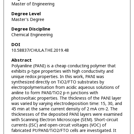
Master of Engineering
Degree Level
Master's Degree
Degree Discipline
Chemical Engineering
DOI
10.58837/CHULA.THE.2019.48
Abstract
Polyaniline (PANI) is a cheap conducting polymer that
exhibits p-type properties with high conductivity and
unique redox properties. In this work, PANI was
synthesized directly on TiO2/FTO substrates by
electropolymerisation from acidic aqueous solutions of
aniline to form PANI/TiO2 p-n junctions with
photovoltaic properties. The thickness of the PANI layer
was varied by varying electrodeposition time: 15, 30, and
45 min at the same current density of 2 mA cm-2. The
thicknesses of the deposited PANI layers were examined
with Scanning Electron Microscope (SEM). Short-circuit
currents (ISC) and open-circuit voltages (VOC) of
fabricated Pt/PANI/TiO2/FTO cells are investigated. It