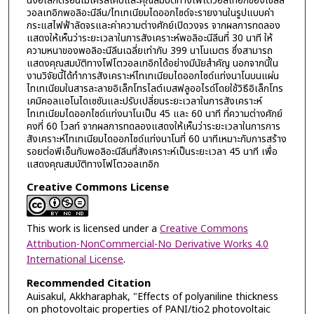
นิ่งอิเล็กตรอนไมโครสโคปและคุณสมบัติทางโฟโตวอลเทอิกของเซลล์
วอลเทอิกพอลิอะนีลีน/ไทเทเนียมไดออกไซด์จะรายงานในรูปแบบค่า
กระแสไฟฟ้าลัดจรและค่าความต่างศักย์เปิดวงจร จากผลการทดลอง
แสดงให้เห็นว่าระยะเวลาในการสังเคราะห์พอลิอะนีลีนที่ 30 นาที ให้
ความหนาของพอลิอะนีลีนเฉลี่ยเท่ากับ 399 นาโนเมตร ซึ่งสามารถ
แสดงคุณสมบัติทางโฟโตวอลเทอิกได้อย่างมีนัยสำคัญ นอกจากนี้ใน
งานวิจัยนี้ได้ทำการสังเคราะห์ไทเทเนียมไดออกไซด์แท่งนาโนบนแผ่น
ไทเทเนียมในสารละลายอิเล็กโทรไลต์เบสฟลูออไรด์โดยใช้วิธีอิเล็กโทร
เคมิคอลแอโนไดเซชันและปรับเปลี่ยนระยะเวลาในการสังเคราะห์
ไทเทเนียมไดออกไซด์แท่งนาโนเป็น 45 และ 60 นาที ที่ความต่างศักย์
คงที่ 60 โวลท์ จากผลการทดลองแสดงให้เห็นว่าระยะเวลาในการการ
สังเคราะห์ไทเทเนียมไดออกไซด์แท่งนาโนที่ 60 นาทีเหมาะกับการสร้าง
รอยต่อพีเอ็นกับพอลิอะนีลีนที่สังเคราะห์เป็นระยะเวลา 45 นาที เพื่อ
แสดงคุณสมบัติทางโฟโตวอลเทอิก
Creative Commons License
This work is licensed under a
Creative Commons
Attribution-NonCommercial-No Derivative Works 4.0
International License
.
Recommended Citation
Auisakul, Akkharaphak, "Effects of polyaniline thickness
on photovoltaic properties of PANI/tio2 photovoltaic