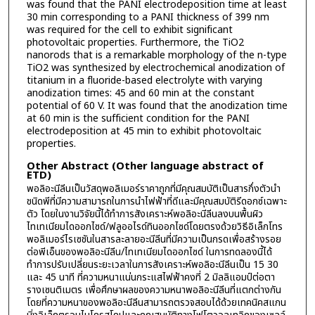
was found that the PANI electrodeposition time at least
30 min corresponding to a PANI thickness of 399 nm
was required for the cell to exhibit significant
photovoltaic properties. Furthermore, the TiO2
nanorods that is a remarkable morphology of the n-type
TiO2 was synthesized by electrochemical anodization of
titanium in a fluoride-based electrolyte with varying
anodization times: 45 and 60 min at the constant
potential of 60 V. It was found that the anodization time
at 60 min is the sufficient condition for the PANI
electrodeposition at 45 min to exhibit photovoltaic
properties.
Other Abstract (Other language abstract of
ETD)
พอลิอะนีลีนเป็นวัสดุพอลิเมอร์ราคาถูกที่มีคุณสมบัติเป็นสารกึ่งตัวนำ
ชนิดพีที่มีความสามารถในการนำไฟฟ้าที่ดีและมีคุณสมบัติรีดอกซ์เฉพาะ
ตัว โดยในงานวิจัยนี้ได้ทำการสังเคราะห์พอลิอะนีลีนลงบนพื้นผิว
ไทเทเนียมไดออกไซด์/ฟลูออไรด์ทินออกไซด์โดยตรงด้วยวิธีอิเล็กโทร
พอลิเมอร์ไรเซชันในสารละลายอะนีลีนที่มีความเป็นกรดเพื่อสร้างรอย
ต่อพีเอ็นของพอลิอะนีลีน/ไทเทเนียมไดออกไซด์ ในการทดลองนี้ได้
ทำการปรับเปลี่ยนระยะเวลาในการสังเคราะห์พอลิอะนีลีนเป็น 15 30
และ 45 นาที ที่ความหนาแน่นกระแสไฟฟ้าคงที่ 2 มิลลิแอมป์ต่อตา
รางเซนติเมตร เพื่อศึกษาผลของความหนาพอลิอะนีลีนที่แตกต่างกัน
โดยที่ความหนาของพอลิอะนีลีนสามารถตรวจสอบได้ด้วยเทคนิคสแกน