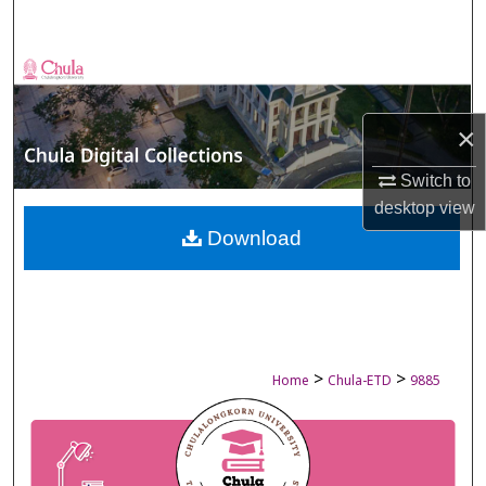
Search
Browse Collections
My Account
×
About
Switch to
desktop
view
Digital Commons Network™
Download
>
>
Home
Chula-ETD
9885