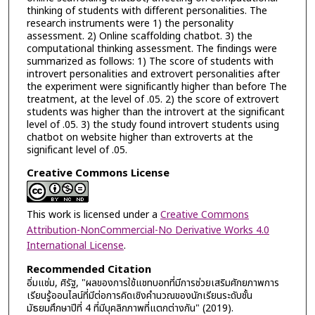
thinking of students with different personalities. The
research instruments were 1) the personality
assessment. 2) Online scaffolding chatbot. 3) the
computational thinking assessment. The findings were
summarized as follows: 1) The score of students with
introvert personalities and extrovert personalities after
the experiment were significantly higher than before The
treatment, at the level of .05. 2) the score of extrovert
students was higher than the introvert at the significant
level of .05. 3) the study found introvert students using
chatbot on website higher than extroverts at the
significant level of .05.
Creative Commons License
This work is licensed under a
Creative Commons
Attribution-NonCommercial-No Derivative Works 4.0
International License
.
Recommended Citation
อิ่มแช่ม, ศิรัฐ, "ผลของการใช้แชทบอทที่มีการช่วยเสริมศักยภาพการ
เรียนรู้ออนไลน์ที่มีต่อการคิดเชิงคำนวณของนักเรียนระดับชั้น
มัธยมศึกษาปีที่ 4 ที่มีบุคลิกภาพที่แตกต่างกัน" (2019).