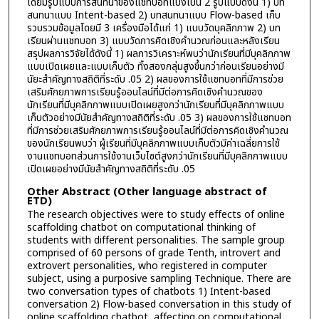
โดยมีรูปแบบการสนทนาของแชทบอทแบ่งเป็น 2 รูปแบบดังนี้ 1) บท
สนทนาแบบ Intent-based 2) บทสนทนาแบบ Flow-based เก็บ
รวบรวมข้อมูลโดยมี 3 เครื่องมือได้แก่ 1) แบบวัดบุคลิกภาพ 2) บท
เรียนผ่านแชทบอท 3) แบบวัดการคิดเชิงคำนวณก่อนและหลังเรียน
สรุปผลการวิจัยได้ดังนี้ 1) ผลการวิเคราะห์พบว่านักเรียนที่มีบุคลิกภาพ
แบบเปิดเผยและแบบเก็บตัว ทั้งสองกลุ่มสูงขึ้นกว่าก่อนเรียนอย่างมี
นัยะสำคัญทางสถิติที่ระดับ .05 2) ผลของการใช้แชทบอทที่มีการช่วย
เสริมศักยภาพการเรียนรู้ออนไลน์ที่มีต่อการคิดเชิงคำนวณของ
นักเรียนที่มีบุคลิกภาพแบบเปิดเผยสูงกว่านักเรียนที่มีบุคลิกภาพแบบ
เก็บตัวอย่างมีนัยสำคัญทางสถิติที่ระดับ .05 3) ผลของการใช้แชทบอท
ที่มีการช่วยเสริมศักยภาพการเรียนรู้ออนไลน์ที่มีต่อการคิดเชิงคำนวณ
ของนักเรียนพบว่า ผู้เรียนที่มีบุคลิกภาพแบบเก็บตัวมีค่าเฉลี่ยการใช้
งานแชทบอทส่วนการใช้งานเว็บไซต์สูงกว่านักเรียนที่มีบุคลิกภาพแบบ
เปิดเผยอย่างมีนัยสำคัญทางสถิติที่ระดับ .05
Other Abstract (Other language abstract of
ETD)
The research objectives were to study effects of online
scaffolding chatbot on computational thinking of
students with different personalities. The sample group
comprised of 60 persons of grade Tenth, introvert and
extrovert personalities, who registered in computer
subject, using a purposive sampling Technique. There are
two conversation types of chatbots 1) Intent-based
conversation 2) Flow-based conversation in this study of
online scaffolding chatbot, affecting on computational