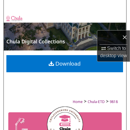
Search
Browse Collections
My Account
×
About
Switch to
desktop
view
Digital Commons Network™
Download
>
>
Home
Chula-ETD
9818