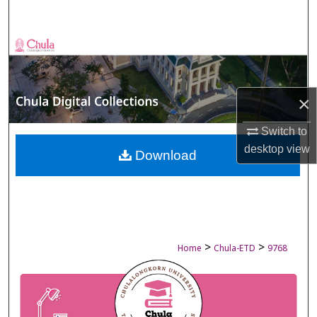
Search
Browse Collections
My Account
×
About
Switch to
desktop
view
Digital Commons Network™
Download
>
>
Home
Chula-ETD
9768