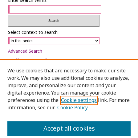
Enter search terms:
Select context to search:
Advanced Search
Notify me via email or
RSS
We use cookies that are necessary to make our site
Browse
work. We may also use additional cookies to analyze,
Collections
improve, and personalize our content and your
digital experience. You can manage your cookie
Disciplines
preferences using the
Cookie settings
link. For more
Authors
information, see our
Cookie Policy
Author Corner
Author FAQ
Accept all cookies