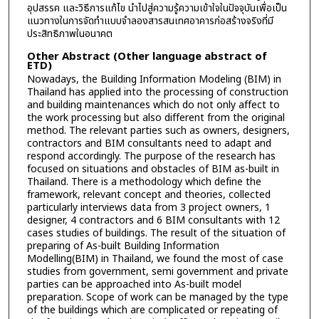
อุปสรรค และวิธีการแก้ไข นำไปสู่ความรู้ความเข้าใจในปัจจุบันเพื่อเป็น
แนวทางในการจัดทำแบบจำลองสารสนเทศอาคารก่อสร้างจริงที่มี
ประสิทธิภาพในอนาคต
Other Abstract (Other language abstract of
ETD)
Nowadays, the Building Information Modeling (BIM) in
Thailand has applied into the processing of construction
and building maintenances which do not only affect to
the work processing but also different from the original
method. The relevant parties such as owners, designers,
contractors and BIM consultants need to adapt and
respond accordingly. The purpose of the research has
focused on situations and obstacles of BIM as-built in
Thailand. There is a methodology which define the
framework, relevant concept and theories, collected
particularly interviews data from 3 project owners, 1
designer, 4 contractors and 6 BIM consultants with 12
cases studies of buildings. The result of the situation of
preparing of As-built Building Information
Modelling(BIM) in Thailand, we found the most of case
studies from government, semi government and private
parties can be approached into As-built model
preparation. Scope of work can be managed by the type
of the buildings which are complicated or repeating of