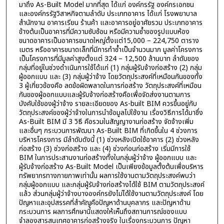
มาถึง As-Built Model มากที่สุด ได้แก่ องค์กรรัฐ องค์กรเอกชน
และองค์กรรัฐวิสาหกิจตามลำดับ ประเภทอาคาร ได้แก่ โรงพยาบาล
สำนักงาน อาคารเรียน ร้านค้า และอาคารอยู่อาศัยรวม ประเภทอาคาร
ข้างต้นเป็นอาคารที่มีความซับซ้อน หรือมีความซ้ำของรูปแบบห้อง
ขนาดอาคารเป็นอาคารขนาดใหญ่ตั้งแต่15,000 – 224,750 ตาราง
เมตร หรืออาคารขนาดเล็กที่มีการทำซ้ำเป็นจำนวนมาก มูลค่าโครงการ
เป็นโครงการที่มีมูลค่าสูงตั้งแต่ 324 – 12,500 ล้านบาท ลำดับของ
กลุ่มที่อยู่ในช่วงดำเนินการใช้ได้แก่ (1) กลุ่มผู้รับจ้างก่อสร้าง (2) กลุ่ม
ผู้ออกแบบ และ (3) กลุ่มผู้ว่าจ้าง โดยวัตถุประสงค์ที่เหมือนกันของทั้ง
3 ผู้เกี่ยวข้องคือ ลดข้อผิดพลาดในการก่อสร้าง วัตถุประสงค์ที่เหมือน
กันของผู้ออกแบบและผู้รับจ้างก่อสร้างคือเพื่อจัดส่งงานตามการ
บังคับใช้ของผู้ว่าจ้าง รายละเอียดของ As-built BIM ควรขึ้นอยู่กับ
วัตถุประสงค์ของผู้ว่าจ้างในการนำข้อมูลไปใช้งาน เรื่องวิธีการได้มาซึ่ง
As-Built BIM มี 3 วิธี คือรวมในสัญญางานก่อสร้าง จัดจ้างเพิ่ม
และอื่นๆ กระบวนการพัฒนา As-Built BIM ที่เกิดขึ้นใน 4 ช่วงการ
บริหารโครงการ มีลำดับดังนี้ (1) ช่วงหลังเปิดใช้อาคาร (2) ช่วงหลัง
ก่อสร้าง (3) ช่วงก่อสร้าง และ (4) ช่วงก่อนก่อสร้าง เริ่มมีการใช้
BIM ในการประสานงานก่อสร้างทั้งในกลุ่มผู้ว่าจ้าง ผู้ออกแบบ และ
ผู้รับจ้างก่อสร้าง As-Built Model เป็นเพียงข้อมูลตั้งต้นเพื่อบริหาร
ทรัพยากรทางภายภาพเท่านั้น ผลการใช้งานตามวัตถุประสงค์พบว่า
กลุ่มผู้ออกแบบ และกลุ่มผู้รับจ้างก่อสร้างได้ใช้ BIM ตามวัตถุประสงค์
แล้ว ส่วนกลุ่มผู้ว่าจ้างบางองค์กรยังไม่ได้ใช้งานตามวัตถุประสงค์ โดย
ปัญหาและอุปสรรคที่สำคัญคือปัญหาด้านบุคลากร และปัญหาด้าน
กระบวนการ ผลการศึกษานี้แสดงให้เห็นถึงสถานการณ์ของแบบ
จำลองสารสนเทศอาคารก่อสร้างจริง ในเรื่องกระบวนการ ปัญหา