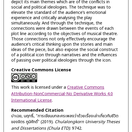
depict its main themes which are of the conflicts in
social and political ideologies. The technique was to
elevate the standard of the audience’s emotional
experience and critically analysing the play
simultaneously. And through the technique, the
connections were drawn between the events of each
plot line according to the objectives of musical theatre.
Those connections not only effectively encourage the
audience’s critical thinking upon the stories and main
ideas of the piece, but also expose the social construct
of a political icon through narratives and the influences
of passing over political ideologies through the icon.
Creative Commons License
This work is licensed under a
Creative Commons
Attribution-NonCommercial-No Derivative Works 4.0
International License
.
Recommended Citation
ปาเฉย, นฤทธิ์, "การเขียนบทละครเพลงว่าด้วยเรื่องเล่าเกี่ยวกับชีวิต
ของจิตร ภูมิศักดิ์" (2019).
Chulalongkorn University Theses
and Dissertations (Chula ETD)
. 9742.