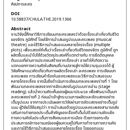
ศิลปการละคร
DOI
10.58837/CHULA.THE.2019.1366
Abstract
งานวิจัยนี้ศึกษาวิธีการเขียนบทละครเพลงว่าด้วยเรื่องเล่าเกี่ยวกับชีวิต
ของจิตร ภูมิศักดิ์ โดยใช้การนำเสนอรูปแบบละครเพลง (musical
theatre) และใช้วิธีการนำเสนอแบบหลายโครงเรื่อง (multiple
plots) เพื่อแสดงให้เห็นว่าเรื่องเล่าเกี่ยวกับชีวิตของจิตร ภูมิศักดิ์ ถูก
ผลิตขึ้นและนำไปใช้ด้วยวัตถุประสงค์ที่แตกต่างกัน การยึดติดบุคคล
ต้นแบบที่ผ่านการประกอบสร้างจากเรื่องเล่า อาจทำให้เกิดความ
แตกแยกทางความคิดในสังคมที่บานปลายสู่การใช้ความรุนแรงได้ ผู้
วิจัยศึกษาแนวคิดเกี่ยวกับการผลิตเรื่องเล่า ละครเพลง การเขียนบท
ละครเพลง การเขียนคำร้องในละครเพลงและวิธีการนำเสนอแบบ
หลายโครงเรื่อง จากนั้นจึงดำเนินการเขียนบทละครเพลงร่างที่ 1 โดย
พัฒนาบทละครเพลงจากการจัดแสดงในรูปแบบการอ่าน (stage
reading) แล้วนำความคิดเห็นของผู้ชมมาประมวล เพื่อพัฒนาเป็นบท
ละครเพลงร่างที่ 2 ก่อนนำเข้าสู่กระบวนการผลิตและจัดแสดงอย่าง
เต็มรูปแบบ จากการประเมินผลการวิจัยผ่านการจัดแสดงอย่างเต็มรูป
แบบ ผู้วิจัยได้ข้อสรุปว่า การนำเสนอด้วยรูปแบบละครเพลงสามารถส่ง
เสริมการถ่ายทอดประเด็นสำคัญของเรื่องที่เต็มไปด้วยความขัดแย้ง
ทางความคิดในประเด็นทางสังคมและการเมือง ด้วยการยกระดับ
ประสบการณ์ทางอารมณ์ของผู้ชมควบคู่ไปกับการทำงานทางความคิด
และการใช้วิธีการนำเสนอแบบหลายโครงเรื่อง โดยออกแบบ