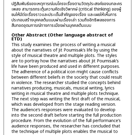
ปฏิสัมพันธ์ของเหตุการณ์บนโครงเรื่องตามวัตถุประสงค์ของบทละคร
เพลง สามารถกระตุ้นความคิดเชิงวิพากษ์ (critical thinking) ของผู้
ชมให้มีต่อเรื่องราวและประเด็นสำคัญของเรื่อง และเผยให้เห็นการ
ประกอบสร้างบุคคลต้นแบบผ่านเรื่องเล่า รวมถึงอิทธิพลชองการ
สืบทอดอุดมการณ์ทางการเมืองผ่านบุคคลต้นแบบ
Other Abstract (Other language abstract of
ETD)
This study examines the process of writing a musical
about the narratives of Jit Poumisak’s life by using the
style of musical theatre and multiple plots. The styles
are to portray how the narratives about Jit Poumisak’s
life have been produced and used in different purposes.
The adherence of a political icon might cause conflicts
between different beliefs in the society that could result
in violence. The researcher studied the concepts behind
narratives producing, musicals, musical writing, lyrics
writing in musical theatre and multiple plots technique.
The next step was writing the first draft of the musical,
which was developed from the stage reading version.
The audience’s responses were evaluated to develop
into the second draft before starting the full production
procedure. From the evolution of the full performance’s
audience responses, the researcher has concluded that
the technique of multiple plots enables the musical to