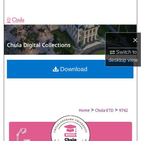
Search
Browse Collections
My Account
×
Switch to
About
desktop
view
Digital Commons Network™
Download
>
>
Home
Chula-ETD
9742