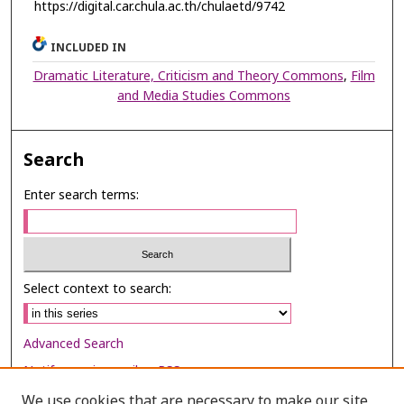
https://digital.car.chula.ac.th/chulaetd/9742
INCLUDED IN
Dramatic Literature, Criticism and Theory Commons
,
Film
and Media Studies Commons
Search
Enter search terms:
Select context to search:
Advanced Search
Notify me via email or
RSS
We use cookies that are necessary to make our site