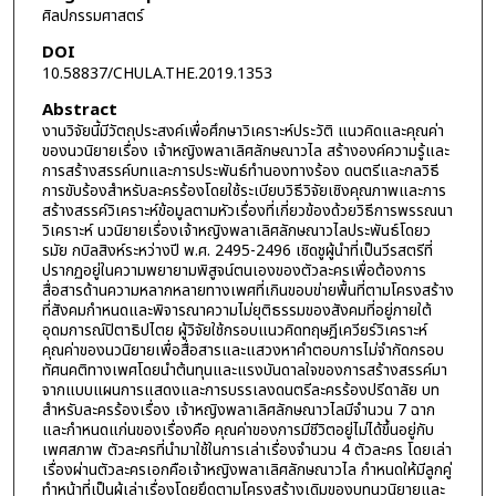
ศิลปกรรมศาสตร์
DOI
10.58837/CHULA.THE.2019.1353
Abstract
งานวิจัยนี้มีวัตถุประสงค์เพื่อศึกษาวิเคราะห์ประวัติ แนวคิดและคุณค่า
ของนวนิยายเรื่อง เจ้าหญิงพลาเลิศลักษณาวไล สร้างองค์ความรู้และ
การสร้างสรรค์บทและการประพันธ์ทำนองทางร้อง ดนตรีและกลวิธี
การขับร้องสำหรับละครร้องโดยใช้ระเบียบวิธีวิจัยเชิงคุณภาพและการ
สร้างสรรค์วิเคราะห์ข้อมูลตามหัวเรื่องที่เกี่ยวข้องด้วยวิธีการพรรณนา
วิเคราะห์ นวนิยายเรื่องเจ้าหญิงพลาเลิศลักษณาวไลประพันธ์โดยว
รมัย กบิลสิงห์ระหว่างปี พ.ศ. 2495-2496 เชิดชูผู้นำที่เป็นวีรสตรีที่
ปรากฏอยู่ในความพยายามพิสูจน์ตนเองของตัวละครเพื่อต้องการ
สื่อสารด้านความหลากหลายทางเพศที่เกินขอบข่ายพื้นที่ตามโครงสร้าง
ที่สังคมกำหนดและพิจารณาความไม่ยุติธรรมของสังคมที่อยู่ภายใต้
อุดมการณ์ปิตาธิปไตย ผู้วิจัยใช้กรอบแนวคิดทฤษฎีเควียร์วิเคราะห์
คุณค่าของนวนิยายเพื่อสื่อสารและแสวงหาคำตอบการไม่จำกัดกรอบ
ทัศนคติทางเพศโดยนำต้นทุนและแรงบันดาลใจของการสร้างสรรค์มา
จากแบบแผนการแสดงและการบรรเลงดนตรีละครร้องปรีดาลัย บท
สำหรับละครร้องเรื่อง เจ้าหญิงพลาเลิศลักษณาวไลมีจำนวน 7 ฉาก
และกำหนดแก่นของเรื่องคือ คุณค่าของการมีชีวิตอยู่ไม่ได้ขึ้นอยู่กับ
เพศสภาพ ตัวละครที่นำมาใช้ในการเล่าเรื่องจำนวน 4 ตัวละคร โดยเล่า
เรื่องผ่านตัวละครเอกคือเจ้าหญิงพลาเลิศลักษณาวไล กำหนดให้มีลูกคู่
ทำหน้าที่เป็นผู้เล่าเรื่องโดยยึดตามโครงสร้างเดิมของบทนวนิยายและ