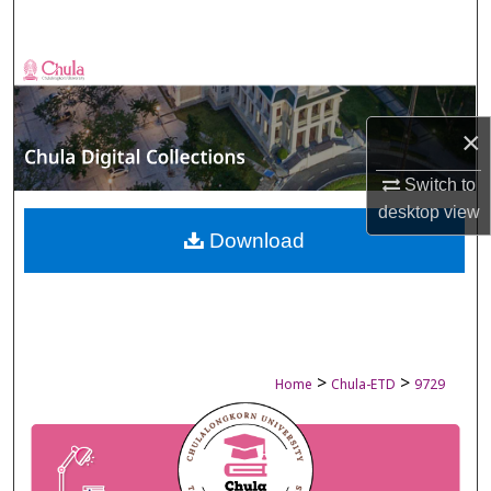
Search
Browse Collections
My Account
×
About
Switch to
desktop
view
Digital Commons Network™
Download
>
>
Home
Chula-ETD
9729