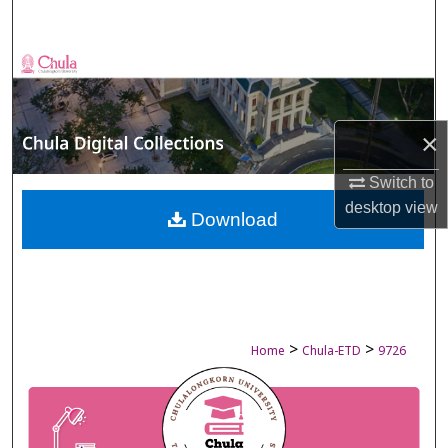
Search
Browse Collections
My Account
×
About
Switch to
desktop
view
Digital Commons Network™
Download
>
>
Home
Chula-ETD
9726