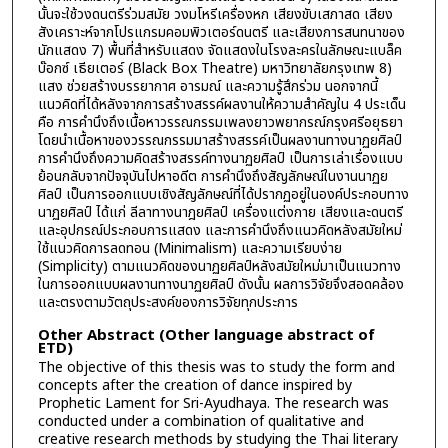
นั้นจะใช้วงดนตรีร่วมสมัย วงมโหรีเครื่องหก เสียงขับเสภาสด เสียง
สังเคราะห์จากโปรแกรมคอมพิวเตอร์ดนตรี และเสียงการสนทนาของ
นักแสดง 7) พื้นที่สำหรับแสดง จัดแสดงในโรงละครในลักษณะแบล็ค
บ๊อกซ์ เธียเตอร์ (Black Box Theatre) มหาวิทยาลัยกรุงเทพ 8)
แสง ช่วยสร้างบรรยากาศ อารมณ์ และความรู้สึกร่วม นอกจากนี้
แนวคิดที่ได้หลังจากการสร้างสรรค์ผลงานให้ความสำคัญใน 4 ประเด็น
คือ การคำนึงถึงเนื้อหาวรรณกรรมเพลงยาวพยากรณ์กรุงศรีอยุธยา
โดยนำเนื้อหาของวรรณกรรมมาสร้างสรรค์เป็นผลงานทางนาฏยศิลป์
การคำนึงถึงความคิดสร้างสรรค์ทางนาฏยศิลป์ เป็นการเล่าเรื่องแบบ
ย้อนกลับจากปัจจุบันไปหาอดีต การคำนึงถึงสัญลักษณ์ในงานนาฏย
ศิลป์ เป็นการออกแบบเชิงสัญลักษณ์ที่ได้ปรากฏอยู่ในองค์ประกอบทาง
นาฏยศิลป์ ได้แก่ ลีลาทางนาฎยศิลป์ เครื่องแต่งกาย เสียงและดนตรี
และอุปกรณ์ประกอบการแสดง และการคำนึงถึงแนวคิดหลังสมัยใหม่
ใช้แนวคิดการลดทอน (Minimalism) และความเรียบง่าย
(Simplicity) ตามแนวคิดของนาฏยศิลป์หลังสมัยใหม่มาเป็นแนวทาง
ในการออกแบบผลงานทางนาฏยศิลป์ ดังนั้น ผลการวิจัยจึงสอดคล้อง
และตรงตามวัตถุประสงค์ของการวิจัยทุกประการ
Other Abstract (Other language abstract of
ETD)
The objective of this thesis was to study the form and
concepts after the creation of dance inspired by
Prophetic Lament for Sri-Ayudhaya. The research was
conducted under a combination of qualitative and
creative research methods by studying the Thai literary