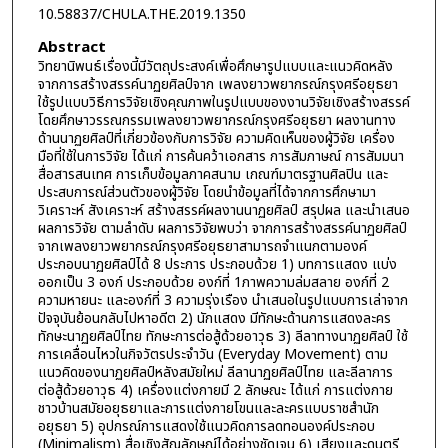
10.58837/CHULA.THE.2019.1350
Abstract
วิทยานิพนธ์เรื่องนี้มีวัตถุประสงค์เพื่อศึกษารูปแบบและแนวคิดหลัง
จากการสร้างสรรค์นาฏยศิลป์จาก เพลงยาวพยากรณ์กรุงศรีอยุธยา
ใช้รูปแบบวิธีการวิจัยเชิงคุณภาพในรูปแบบของงานวิจัยเชิงสร้างสรรค์
โดยศึกษาวรรณกรรมเพลงยาวพยากรณ์กรุงศรีอยุธยา ผลงานทาง
ด้านนาฏยศิลป์ที่เกี่ยวข้องกับการวิจัย ความคิดเห็นของผู้วิจัย เครื่อง
มือที่ใช้ในการวิจัย ได้แก่ การค้นคว้าเอกสาร การสัมภาษณ์ การสัมมนา
สื่อสารสนเทศ การเก็บข้อมูลภาคสนาม เกณฑ์มาตรฐานศิลปิน และ
ประสบการณ์ส่วนตัวของผู้วิจัย โดยนำข้อมูลที่ได้จากการศึกษามา
วิเคราะห์ สังเคราะห์ สร้างสรรค์ผลงานนาฏยศิลป์ สรุปผล และนำเสนอ
ผลการวิจัย ตามลำดับ ผลการวิจัยพบว่า จากการสร้างสรรค์นาฏยศิลป์
จากเพลงยาวพยากรณ์กรุงศรีอยุธยาสามารถจำแนกตามองค์
ประกอบนาฏยศิลป์ได้ 8 ประการ ประกอบด้วย 1) บทการแสดง แบ่ง
ออกเป็น 3 องก์ ประกอบด้วย องก์ที่ 1ภาพความล่มสลาย องก์ที่ 2
ความหายนะ และองก์ที่ 3 ความรุ่งเรือง นำเสนอในรูปแบบการเล่าจาก
ปัจจุบันย้อนกลับไปหาอดีต 2) นักแสดง มีทักษะด้านการแสดงละคร
ทักษะนาฏยศิลป์ไทย ทักษะการต่อสู้ด้วยอาวุธ 3) ลีลาทางนาฏยศิลป์ ใช้
การเคลื่อนไหวในกิจวัตรประจำวัน (Everyday Movement) ตาม
แนวคิดของนาฏยศิลป์หลังสมัยใหม่ ลีลานาฏยศิลป์ไทย และลีลาการ
ต่อสู้ด้วยอาวุธ 4) เครื่องแต่งกายมี 2 ลักษณะ ได้แก่ การแต่งกาย
ชาวบ้านสมัยอยุธยาและการแต่งกายโขนและละครแบบราชสำนัก
อยุธยา 5) อุปกรณ์การแสดงใช้แนวคิดการลดทอนองค์ประกอบ
(Minimalism) สื่อเชิงสัญลักษณ์ได้อย่างชัดเจน 6) เสียงและดนตรี